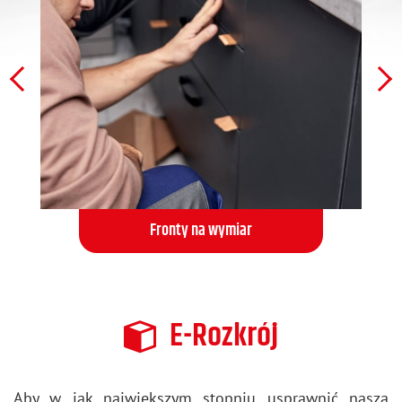
Fronty na wymiar
E-Rozkrój
Aby w jak naj­więk­szym stop­niu uspraw­nić naszą