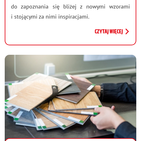
do za­po­zna­nia się bli­żej z no­wy­mi wzo­ra­mi
i sto­ją­cy­mi za nimi in­spi­ra­cja­mi.
CZYTAJ WIĘCEJ