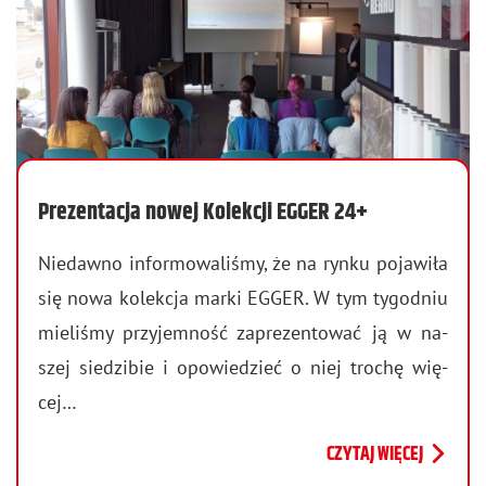
Prezentacja nowej Kolekcji EGGER 24+
Nie­daw­no in­for­mo­wa­li­śmy, że na rynku po­ja­wi­ła
się nowa ko­lek­cja marki EGGER. W tym ty­go­dniu
mie­li­śmy przy­jem­ność za­pre­zen­to­wać ją w na­
szej sie­dzi­bie i opo­wie­dzieć o niej tro­chę wię­
cej…
CZYTAJ WIĘCEJ