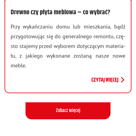
Drewno czy płyta meblowa – co wybrać?
Przy wy­kań­cza­niu domu lub miesz­ka­nia, bądź
przy­go­to­wu­jąc się do ge­ne­ral­ne­go re­mon­tu, czę­
sto sta­je­my przed wy­bo­rem do­ty­czą­cym ma­te­ria­
łu, z ja­kie­go wy­ko­na­ne zo­sta­ną nasze nowe
meble.
CZYTAJ WIĘCEJ
Zobacz więcej