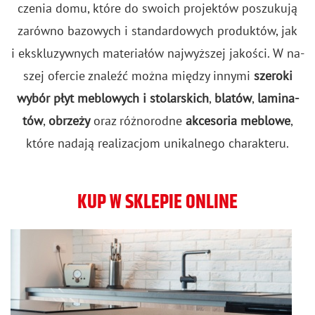
cze­nia domu, które do swo­ich pro­jek­tów po­szu­ku­ją
za­rów­no ba­zo­wych i stan­dar­do­wych pro­duk­tów, jak
i eks­klu­zyw­nych ma­te­ria­łów naj­wyż­szej ja­ko­ści. W na­
szej ofer­cie zna­leźć można mię­dzy in­ny­mi
sze­ro­ki
wybór płyt me­blo­wych i sto­lar­skich
,
bla­tów
,
la­mi­na­
tów
,
obrze­ży
oraz róż­no­rod­ne
ak­ce­so­ria me­blo­we
,
które na­da­ją re­ali­za­cjom uni­kal­ne­go cha­rak­te­ru.
KUP W SKLEPIE ONLINE