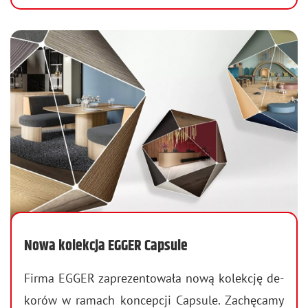
Nowa kolekcja EGGER Capsule
Firma EGGER za­pre­zen­to­wa­ła nową ko­lek­cję de­
ko­rów w ra­mach kon­cep­cji Cap­su­le. Za­chę­ca­my