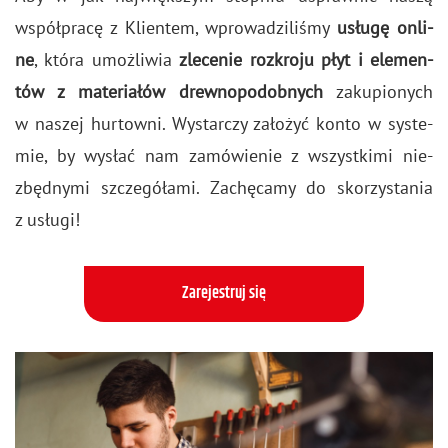
współ­pra­cę z Klien­tem, wpro­wa­dzi­li­śmy
usłu­gę on­li­
ne
, która umoż­li­wia
zle­ce­nie roz­kro­ju płyt i ele­men­
tów z ma­te­ria­łów drew­no­po­dob­nych
za­ku­pio­nych
w na­szej hur­tow­ni. Wy­star­czy za­ło­żyć konto w sys­te­
mie, by wy­słać nam za­mó­wie­nie z wszyst­ki­mi nie­
zbęd­ny­mi szcze­gó­ła­mi. Za­chę­ca­my do sko­rzy­sta­nia
z usłu­gi!
Zarejestruj się