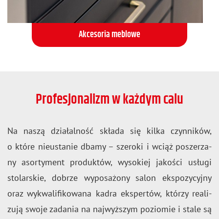
Akcesoria meblowe
Profesjonalizm w każdym calu
Na naszą dzia­łal­ność skła­da się kilka czyn­ni­ków,
o które nie­usta­nie dbamy – sze­ro­ki i wciąż po­sze­rza­
ny asor­ty­ment pro­duk­tów, wy­so­kiej ja­ko­ści usłu­gi
sto­lar­skie, do­brze wy­po­sa­żo­ny salon eks­po­zy­cyj­ny
oraz wy­kwa­li­fi­ko­wa­na kadra eks­per­tów, któ­rzy re­ali­
zu­ją swoje za­da­nia na naj­wyż­szym po­zio­mie i stale są