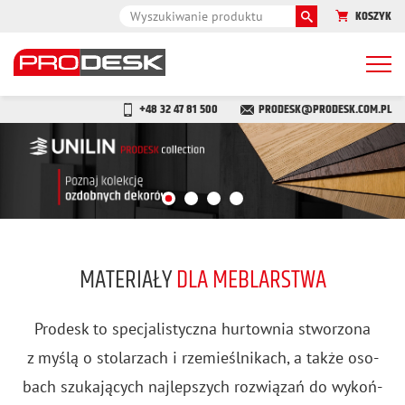
KOSZYK
Togg
navi
+48 32 47 81 500
PRODESK@PRODESK.COM.PL
MATERIAŁY
DLA MEBLARSTWA
Pro­desk to spe­cja­li­stycz­na hur­tow­nia stwo­rzo­na
z myślą o sto­la­rzach i rze­mieśl­ni­kach, a także oso­
bach szu­ka­ją­cych naj­lep­szych roz­wią­zań do wy­koń­