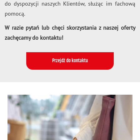
do dys­po­zy­cji na­szych Klien­tów, słu­żąc im fa­cho­wą
po­mo­cą.
W razie pytań lub chęci sko­rzy­sta­nia z na­szej ofer­ty
za­chę­ca­my do kon­tak­tu!
Przejdź do kontaktu