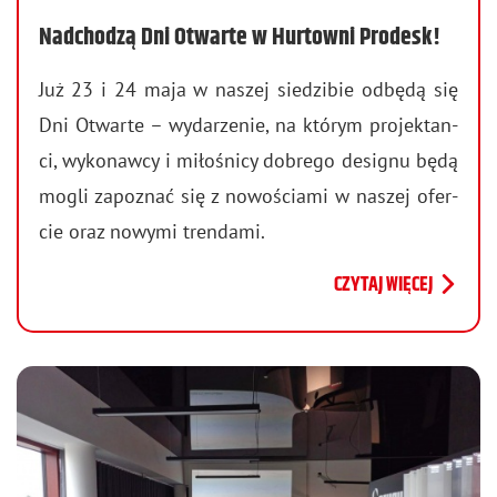
Nadchodzą Dni Otwarte w Hurtowni Prodesk!
Już 23 i 24 maja w na­szej sie­dzi­bie od­bę­dą się
Dni Otwar­te – wy­da­rze­nie, na któ­rym pro­jek­tan­
ci, wy­ko­naw­cy i mi­ło­śni­cy do­bre­go de­si­gnu będą
mogli za­po­znać się z no­wo­ścia­mi w na­szej ofer­
cie oraz no­wy­mi tren­da­mi.
CZYTAJ WIĘCEJ