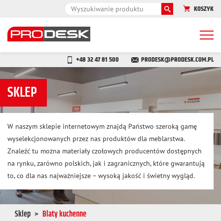
KOSZYK
Togg
navi
+48 32 47 81 500
PRODESK@PRODESK.COM.PL
SKLEP
W naszym sklepie internetowym znajdą Państwo szeroką gamę
wyselekcjonowanych przez nas produktów dla meblarstwa.
Znaleźć tu można materiały czołowych producentów dostępnych
na rynku, zarówno polskich, jak i zagranicznych, które gwarantują
to, co dla nas najważniejsze – wysoką jakość i świetny wygląd.
Sklep
Blaty kuchenne