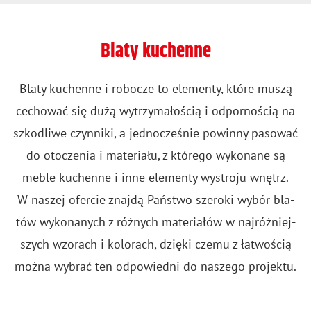
Blaty kuchenne
Blaty ku­chen­ne i ro­bo­cze to ele­men­ty, które muszą
ce­cho­wać się dużą wy­trzy­ma­ło­ścią i od­por­no­ścią na
szko­dli­we czyn­ni­ki, a jed­no­cze­śnie po­win­ny pa­so­wać
do oto­cze­nia i ma­te­ria­łu, z któ­re­go wy­ko­na­ne są
meble ku­chen­ne i inne ele­men­ty wy­stro­ju wnętrz.
W na­szej ofer­cie znaj­dą Pań­stwo sze­ro­ki wybór bla­
tów wy­ko­na­nych z róż­nych ma­te­ria­łów w naj­róż­niej­
szych wzo­rach i ko­lo­rach, dzię­ki czemu z ła­two­ścią
można wy­brać ten od­po­wied­ni do na­sze­go pro­jek­tu.