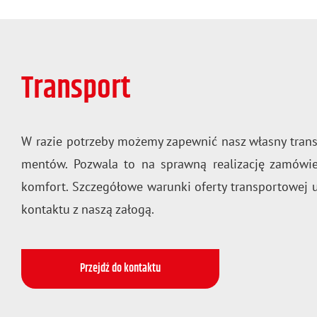
Transport
W razie po­trze­by mo­że­my za­pew­nić nasz wła­sny tran
men­tów. Po­zwa­la to na spraw­ną re­ali­za­cję za­mó­wie
kom­fort. Szcze­gó­ło­we wa­run­ki ofer­ty trans­por­to­wej us
kon­tak­tu z naszą za­ło­gą.
Przejdź do kontaktu