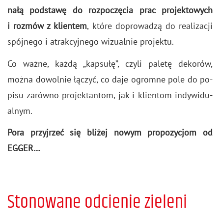
na­łą pod­sta­wę do roz­po­czę­cia prac pro­jek­to­wych
i roz­mów z klien­tem
, które do­pro­wa­dzą do re­ali­za­cji
spój­ne­go i atrak­cyj­ne­go wi­zu­al­nie pro­jek­tu.
Co ważne, każdą „kap­su­łę”, czyli pa­le­tę de­ko­rów,
można do­wol­nie łą­czyć, co daje ogrom­ne pole do po­
pi­su za­rów­no pro­jek­tan­tom, jak i klien­tom in­dy­wi­du­
al­nym.
Pora przyj­rzeć się bli­żej nowym pro­po­zy­cjom od
EGGER…
Stonowane odcienie zieleni