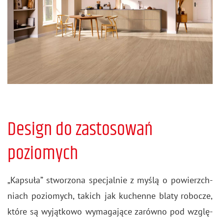
Design do zastosowań
poziomych
„Kap­su­ła” stwo­rzo­na spe­cjal­nie z myślą o po­wierzch­
niach po­zio­mych, ta­kich jak ku­chen­ne blaty ro­bo­cze,
które są wy­jąt­ko­wo wy­ma­ga­ją­ce za­rów­no pod wzglę­