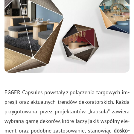
EGGER Cap­su­les po­wsta­ły z po­łą­cze­nia tar­go­wych im­
pre­sji oraz ak­tu­al­nych tren­dów de­ko­ra­tor­skich. Każda
przy­go­to­wa­na przez pro­jek­tan­tów „kap­su­ła” za­wie­ra
wy­bra­ną gamę de­ko­rów, które łączy jakiś wspól­ny ele­
ment oraz po­dob­ne za­sto­so­wa­nie, sta­no­wiąc
do­sko­