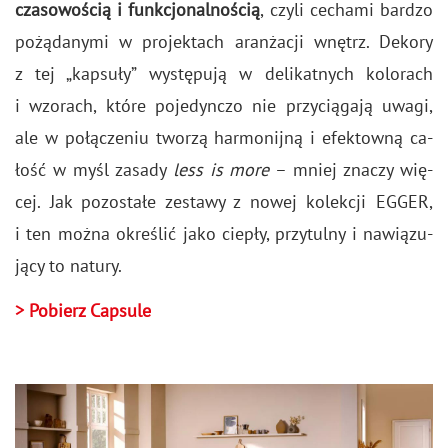
cza­so­wo­ścią i funk­cjo­nal­no­ścią
, czyli ce­cha­mi bar­dzo
po­żą­da­ny­mi w pro­jek­tach aran­ża­cji wnętrz. De­ko­ry
z tej „kap­su­ły” wy­stę­pu­ją w de­li­kat­nych ko­lo­rach
i wzo­rach, które po­je­dyn­czo nie przy­cią­ga­ją uwagi,
ale w po­łą­cze­niu two­rzą har­mo­nij­ną i efek­tow­ną ca­
łość w myśl za­sa­dy
less is more
– mniej zna­czy wię­
cej. Jak po­zo­sta­łe ze­sta­wy z nowej ko­lek­cji EGGER,
i ten można okre­ślić jako cie­pły, przy­tul­ny i na­wią­zu­
ją­cy to na­tu­ry.
> Po­bierz Cap­su­le