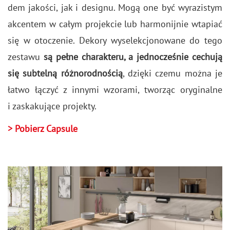
dem ja­ko­ści, jak i de­si­gnu. Mogą one być wy­ra­zi­stym
ak­cen­tem w całym pro­jek­cie lub har­mo­nij­nie wta­piać
się w oto­cze­nie. De­ko­ry wy­se­lek­cjo­no­wa­ne do tego
ze­sta­wu
są pełne cha­rak­te­ru, a jed­no­cze­śnie ce­chu­ją
się sub­tel­ną róż­no­rod­no­ścią
, dzię­ki czemu można je
łatwo łą­czyć z in­ny­mi wzo­ra­mi, two­rząc ory­gi­nal­ne
i za­ska­ku­ją­ce pro­jek­ty.
> Po­bierz Cap­su­le