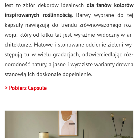
Jest to zbiór de­ko­rów ide­al­nych
dla fanów ko­lo­rów
in­spi­ro­wa­nych ro­ślin­no­ścią
. Barwy wy­bra­ne do tej
kap­su­ły na­wią­zu­ją do tren­du zrów­no­wa­żo­ne­go roz­
wo­ju, który od kilku lat jest wy­raź­nie wi­docz­ny w ar­
chi­tek­tu­rze. Ma­to­we i sto­no­wa­ne od­cie­nie zie­le­ni wy­
stę­pu­ją tu w wielu gra­da­cjach, od­zwier­cie­dla­jąc róż­
no­rod­ność na­tu­ry, a jasne i wy­ra­zi­ste wa­rian­ty drew­na
sta­no­wią ich do­sko­na­łe do­peł­nie­nie.
> Po­bierz Cap­su­le