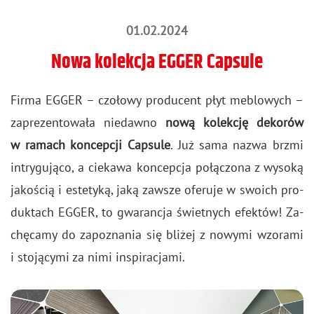
01.02.2024
Nowa kolekcja EGGER Capsule
Firma EGGER – czo­ło­wy pro­du­cent płyt me­blo­wych –
za­pre­zen­to­wa­ła nie­daw­no
nową ko­lek­cję de­ko­rów
w ra­mach kon­cep­cji Cap­su­le
. Już sama nazwa brzmi
in­try­gu­ją­co, a cie­ka­wa kon­cep­cja po­łą­czo­na z wy­so­ką
ja­ko­ścią i es­te­ty­ką, jaką za­wsze ofe­ru­je w swo­ich pro­
duk­tach EGGER, to gwa­ran­cja świet­nych efek­tów! Za­
chę­ca­my do za­po­zna­nia się bli­żej z no­wy­mi wzo­ra­mi
i sto­ją­cy­mi za nimi in­spi­ra­cja­mi.