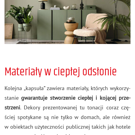
Materiały w ciepłej odsłonie
Ko­lej­na „kap­su­ła” za­wie­ra ma­te­ria­ły, któ­rych wy­ko­rzy­
sta­nie
gwa­ran­tu­je stwo­rze­nie cie­płej i ko­ją­cej prze­
strze­ni
. De­ko­ry pre­zen­to­wa­nej tu to­na­cji coraz czę­
ściej spo­ty­ka­ne są nie tylko w do­mach, ale rów­nież
w obiek­tach uży­tecz­no­ści pu­blicz­nej ta­kich jak ho­te­le