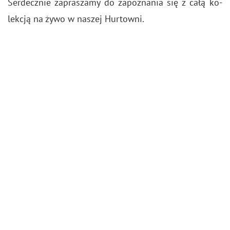
Ser­decz­nie za­pra­sza­my do za­po­zna­nia się z całą ko­
lek­cją na żywo w na­szej Hur­tow­ni.