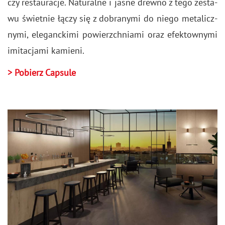
czy re­stau­ra­cje. Na­tu­ral­ne i jasne drew­no z tego ze­sta­
wu świet­nie łączy się z do­bra­ny­mi do niego me­ta­licz­
ny­mi, ele­ganc­ki­mi po­wierzch­nia­mi oraz efek­tow­ny­mi
imi­ta­cja­mi ka­mie­ni.
> Po­bierz Cap­su­le