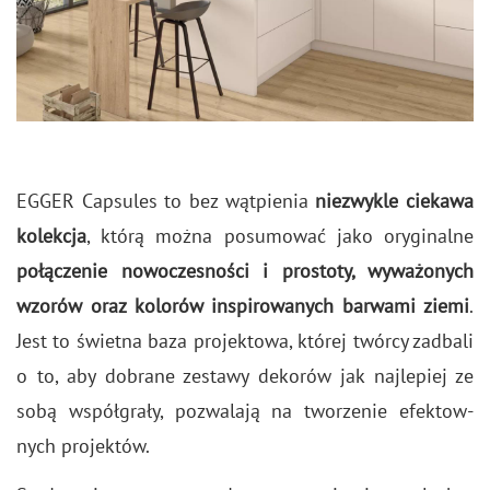
EGGER Cap­su­les to bez wąt­pie­nia
nie­zwy­kle cie­ka­wa
ko­lek­cja
, którą można po­su­mo­wać jako ory­gi­nal­ne
po­łą­cze­nie no­wo­cze­sno­ści i pro­sto­ty, wy­wa­żo­nych
wzo­rów oraz ko­lo­rów in­spi­ro­wa­nych bar­wa­mi ziemi
.
Jest to świet­na baza pro­jek­to­wa, któ­rej twór­cy za­dba­li
o to, aby do­bra­ne ze­sta­wy de­ko­rów jak naj­le­piej ze
sobą współ­gra­ły, po­zwa­la­ją na two­rze­nie efek­tow­
nych pro­jek­tów.