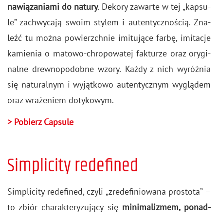
na­wią­za­nia­mi do na­tu­ry
. De­ko­ry za­war­te w tej „kap­su­
le” za­chwy­ca­ją swoim sty­lem i au­ten­tycz­no­ścią. Zna­
leźć tu można po­wierzch­nie imi­tu­ją­ce farbę, imi­ta­cje
ka­mie­nia o ma­to­wo-chro­po­wa­tej fak­tu­rze oraz ory­gi­
nal­ne drew­no­po­dob­ne wzory. Każdy z nich wy­róż­nia
się na­tu­ral­nym i wy­jąt­ko­wo au­ten­tycz­nym wy­glą­dem
oraz wra­że­niem do­ty­ko­wym.
> Po­bierz Cap­su­le
Simplicity redefined
Sim­pli­ci­ty re­de­fi­ned, czyli „zre­de­fi­nio­wa­na pro­sto­ta” –
to zbiór cha­rak­te­ry­zu­ją­cy się
mi­ni­ma­li­zmem, po­nad­