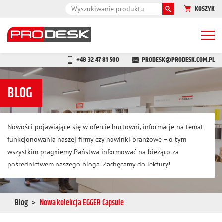
KOSZYK
Togg
navi
+48 32 47 81 500
PRODESK@PRODESK.COM.PL
BLOG
Nowości pojawiające się w ofercie hurtowni, informacje na temat
funkcjonowania naszej firmy czy nowinki branżowe – o tym
wszystkim pragniemy Państwa informować na bieżąco za
pośrednictwem naszego bloga. Zachęcamy do lektury!
Blog
Nowa kolekcja EGGER Capsule