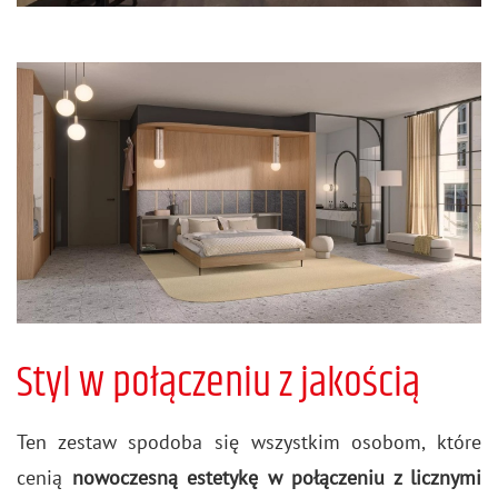
Styl w połączeniu z jakością
Ten ze­staw spodo­ba się wszyst­kim oso­bom, które
cenią
no­wo­cze­sną es­te­ty­kę w po­łą­cze­niu z licz­ny­mi