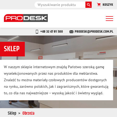
KOSZYK
Togg
navi
+48 32 47 81 500
PRODESK@PRODESK.COM.PL
SKLEP
W naszym sklepie internetowym znajdą Państwo szeroką gamę
wyselekcjonowanych przez nas produktów dla meblarstwa.
Znaleźć tu można materiały czołowych producentów dostępnych
na rynku, zarówno polskich, jak i zagranicznych, które gwarantują
to, co dla nas najważniejsze – wysoką jakość i świetny wygląd.
Sklep
Obrzeża