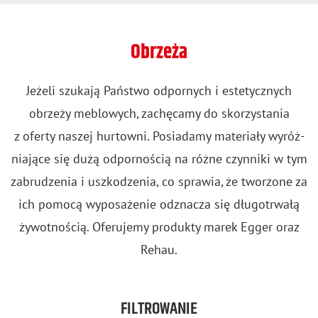
Obrzeża
Je­że­li szu­ka­ją Pań­stwo od­por­nych i es­te­tycz­nych
obrze­ży me­blo­wych, za­chę­ca­my do sko­rzy­sta­nia
z ofer­ty na­szej hur­tow­ni. Po­sia­da­my ma­te­ria­ły wy­róż­
nia­ją­ce się dużą od­por­no­ścią na różne czyn­ni­ki w tym
za­bru­dze­nia i uszko­dze­nia, co spra­wia, że two­rzo­ne za
ich po­mo­cą wy­po­sa­że­nie od­zna­cza się dłu­go­trwa­łą
ży­wot­no­ścią. Ofe­ru­je­my pro­duk­ty marek Egger oraz
Rehau.
FILTROWANIE