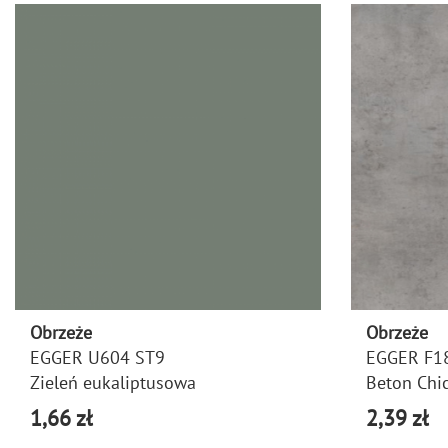
Obrzeże
Obrzeże
EGGER U604 ST9
EGGER F1
Zieleń eukaliptusowa
Beton Chi
1,66 zł
2,39 zł