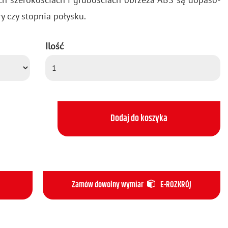
y czy stop­nia po­ły­sku.
Ilość
Dodaj do koszyka
Zamów dowolny wymiar
E-ROZKRÓJ