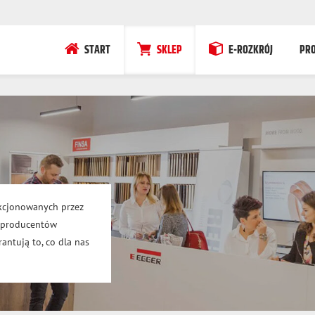
START
SKLEP
E-ROZKRÓJ
PR
kcjonowanych przez
h producentów
antują to, co dla nas