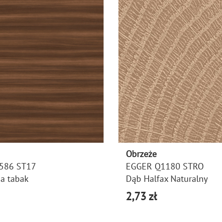
Obrzeże
586 ST17
EGGER Q1180 STRO
ba tabak
Dąb Halfax Naturalny
2,73 zł