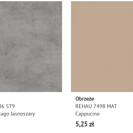
Obrzeże
86 ST9
REHAU 7498 MAT
cago Jasnoszary
Cappucino
5,25 zł