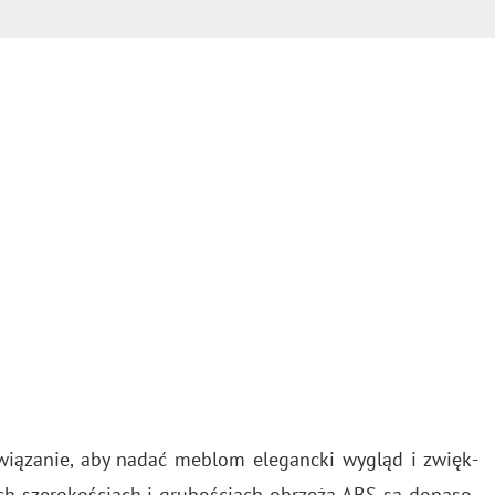
­wią­za­nie, aby nadać me­blom ele­ganc­ki wy­gląd i zwięk­
ch sze­ro­ko­ściach i gru­bo­ściach obrze­ża ABS są do­pa­so­