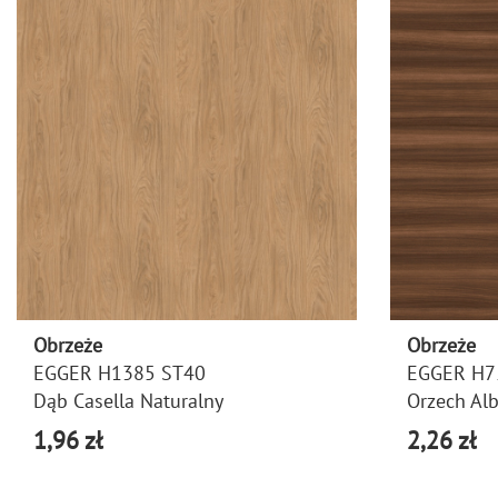
Obrzeże
Obrzeże
EGGER H1385 ST40
EGGER H7
Dąb Casella Naturalny
Orzech Al
1,96 zł
2,26 zł