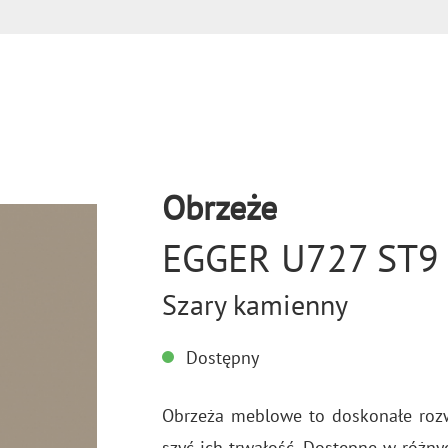
Obrzeże
EGGER U727 ST9
Szary kamienny
Dostępny
Obrze­ża me­blo­we to do­sko­na­łe roz
szyć ich trwa­łość. Do­stęp­ne w róż­ny