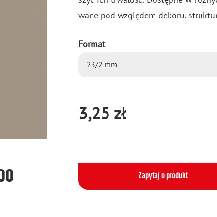
wa­ne pod wzglę­dem de­ko­ru, struk­tu­r
Format
3,25 zł
500
Zapytaj o produkt