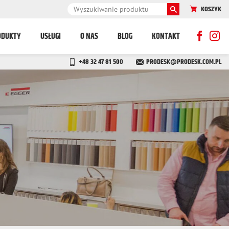
KOSZYK
ODUKTY
USŁUGI
O NAS
BLOG
KONTAKT
+48 32 47 81 500
PRODESK@PRODESK.COM.PL