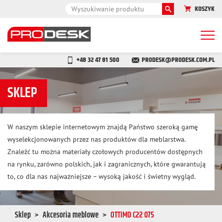
KOSZYK
Togg
navi
+48 32 47 81 500
PRODESK@PRODESK.COM.PL
SKLEP
W naszym sklepie internetowym znajdą Państwo szeroką gamę
wyselekcjonowanych przez nas produktów dla meblarstwa.
Znaleźć tu można materiały czołowych producentów dostępnych
na rynku, zarówno polskich, jak i zagranicznych, które gwarantują
to, co dla nas najważniejsze – wysoką jakość i świetny wygląd.
Sklep
Akcesoria meblowe
OTTIMO C22 075