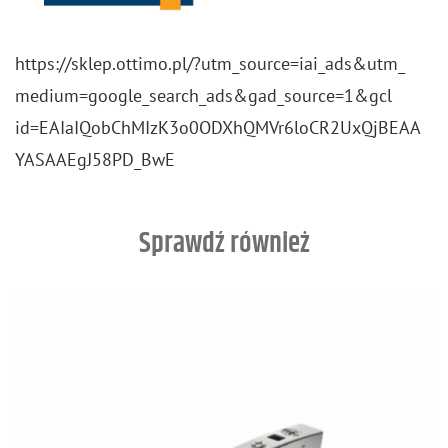
https://​sklep.​ottimo.​pl/?​utm_​source=iai_​ads&​utm_​
med​ium=goo​gle_​search_​ads&​gad_​source=1&​gcl​
id=EAI​aIQo​bChM​IzK3​o0OD​XhQM​Vr6l​oCR2​UxQj​BEAA​
YASA​AEgJ​58PD​_​BwE
Sprawdź również