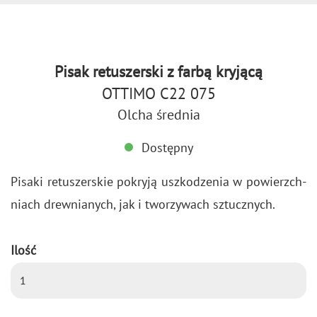
Pisak retuszerski z farbą kryjącą
OTTIMO C22 075
Olcha średnia
Dostępny
Pi­sa­ki re­tu­szer­skie po­kry­ją uszko­dze­nia w po­wierzch­
niach drew­nia­nych, jak i two­rzy­wach sztucz­nych.
Ilość