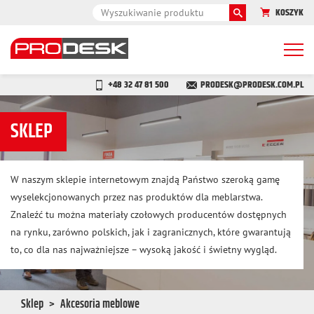
KOSZYK
Togg
navi
+48 32 47 81 500
PRODESK@PRODESK.COM.PL
SKLEP
W naszym sklepie internetowym znajdą Państwo szeroką gamę
wyselekcjonowanych przez nas produktów dla meblarstwa.
Znaleźć tu można materiały czołowych producentów dostępnych
na rynku, zarówno polskich, jak i zagranicznych, które gwarantują
to, co dla nas najważniejsze – wysoką jakość i świetny wygląd.
Sklep
Akcesoria meblowe