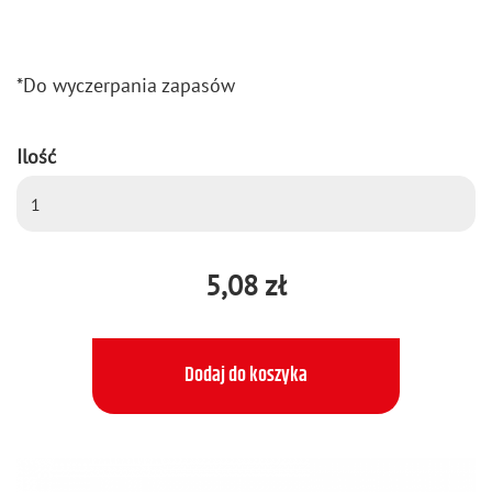
*Do wy­czer­pa­nia za­pa­sów
Ilość
5,08 zł
Dodaj do koszyka