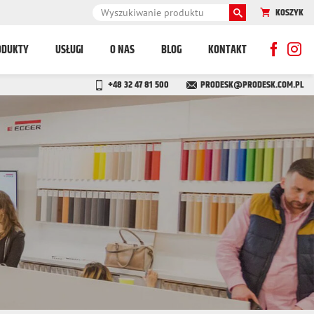
KOSZYK
ODUKTY
USŁUGI
O NAS
BLOG
KONTAKT
+48 32 47 81 500
PRODESK@PRODESK.COM.PL