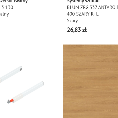
zerski twardy
Systemy szuflad
13 130
BLUM ZRG.337 ANTARO 
kalny
400 SZARY R+L
Szary
26,83 zł