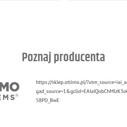
Poznaj producenta
https://​sklep.​ottimo.​pl/?​utm_​source=iai
gad_​source=1&​gcl​id=EAI​aIQo​bChM​IzK3​
58PD​_​BwE