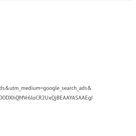
_​ads&​utm_​med​ium=goo​gle_​search_​ads&​
o0OD​XhQM​Vr6l​oCR2​UxQj​BEAA​YASA​AEgJ​