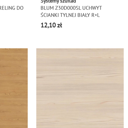
Systemy szuflad
RELING DO
BLUM Z30D000SL UCHWYT
ŚCIANKI TYLNEJ BIAŁY R+L
12,10 zł