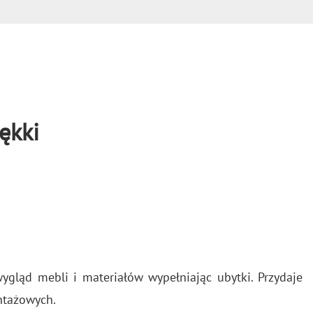
ękki
­gląd mebli i ma­te­ria­łów wy­peł­nia­jąc ubyt­ki. Przy­da­je
­ta­żo­wych.