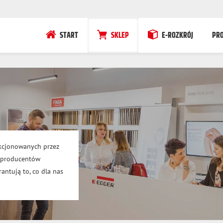
START
SKLEP
E-ROZKRÓJ
PR
kcjonowanych przez
h producentów
antują to, co dla nas