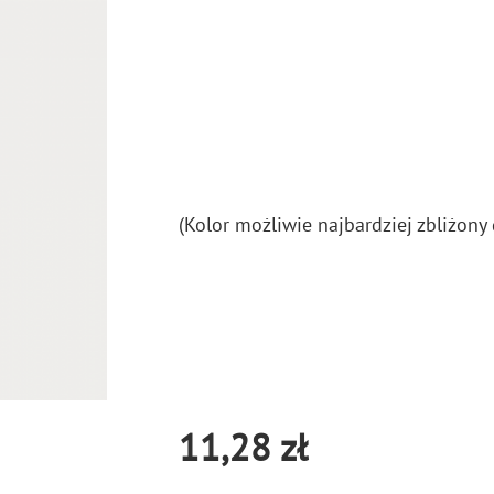
(Kolor moż­li­wie naj­bar­dziej zbli­żo­ny 
11,28 zł