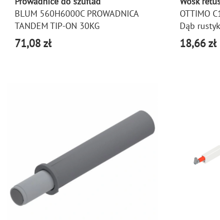
Prowadnice do szuflad
Wosk retus
BLUM 560H6000C PROWADNICA
OTTIMO C
TANDEM TIP-ON 30KG
Dąb rusty
71,08 zł
18,66 zł