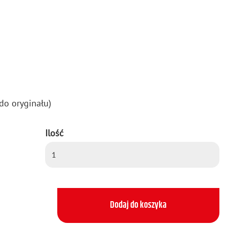
do ory­gi­na­łu)
Ilość
Dodaj do koszyka