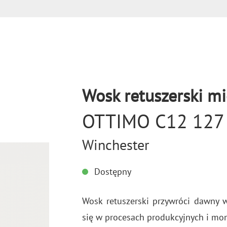
Wosk retuszerski mi
OTTIMO C12 127
Winchester
Dostępny
Wosk re­tu­szer­ski przy­wró­ci dawny wy
się w pro­ce­sach pro­duk­cyj­nych i mon