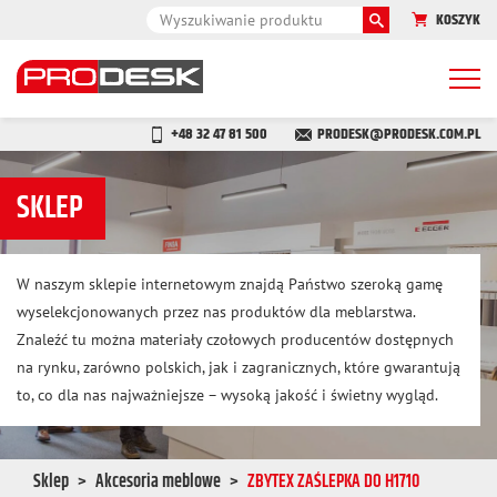
KOSZYK
Togg
navi
+48 32 47 81 500
PRODESK@PRODESK.COM.PL
SKLEP
W naszym sklepie internetowym znajdą Państwo szeroką gamę
wyselekcjonowanych przez nas produktów dla meblarstwa.
Znaleźć tu można materiały czołowych producentów dostępnych
na rynku, zarówno polskich, jak i zagranicznych, które gwarantują
to, co dla nas najważniejsze – wysoką jakość i świetny wygląd.
Sklep
Akcesoria meblowe
ZBYTEX ZAŚLEPKA DO H1710