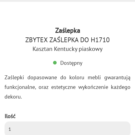
Zaślepka
ZBYTEX ZAŚLEPKA DO H1710
Kasztan Kentucky piaskowy
Dostępny
Za­ślep­ki do­pa­so­wa­ne do ko­lo­ru mebli gwa­ran­tu­ją
funk­cjo­nal­ne, oraz es­te­tycz­ne wy­koń­cze­nie każ­de­go
de­ko­ru.
Ilość