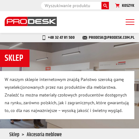
KOSZYK
Togg
navi
+48 32 47 81 500
PRODESK@PRODESK.COM.PL
SKLEP
W naszym sklepie internetowym znajdą Państwo szeroką gamę
wyselekcjonowanych przez nas produktów dla meblarstwa.
Znaleźć tu można materiały czołowych producentów dostępnych
na rynku, zarówno polskich, jak i zagranicznych, które gwarantują
to, co dla nas najważniejsze – wysoką jakość i świetny wygląd.
Sklep
Akcesoria meblowe