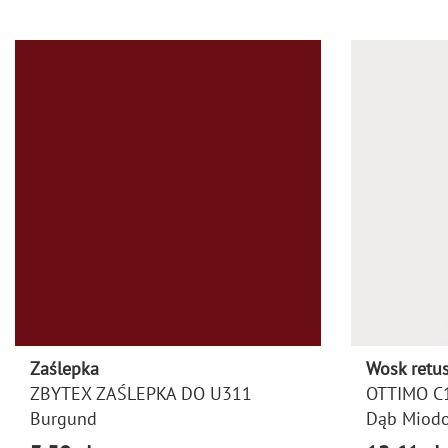
Zaślepka
Wosk retus
ZBYTEX ZAŚLEPKA DO U311
OTTIMO C
Burgund
Dąb Miod