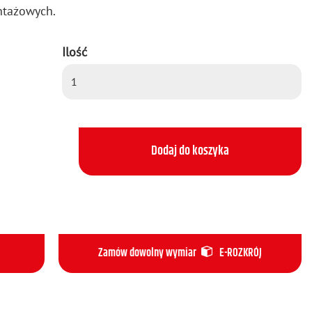
­ta­żo­wych.
Ilość
Dodaj do koszyka
Zamów dowolny wymiar
E-ROZKRÓJ