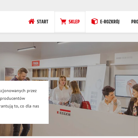
START
SKLEP
E-ROZKRÓJ
PR
kcjonowanych przez
h producentów
antują to, co dla nas