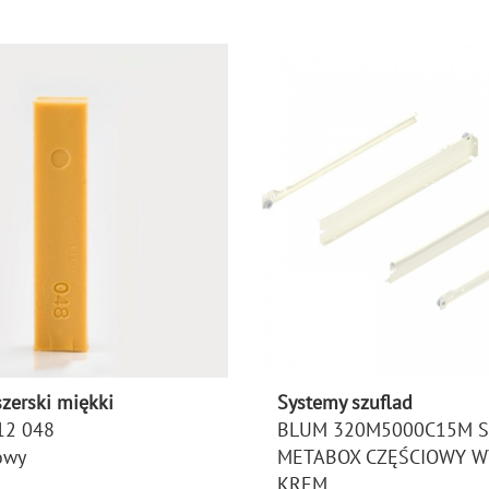
zerski miękki
Systemy szuflad
12 048
BLUM 320M5000C15M 
owy
METABOX CZĘŚCIOWY 
KREM