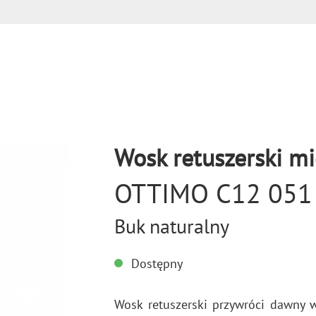
Wosk retuszerski mi
OTTIMO C12 051
Buk naturalny
Dostępny
Wosk re­tu­szer­ski przy­wró­ci dawny wy