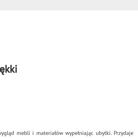
ękki
­gląd mebli i ma­te­ria­łów wy­peł­nia­jąc ubyt­ki. Przy­da­je