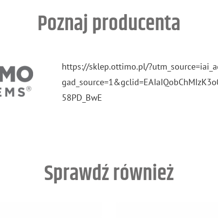
Poznaj producenta
https://​sklep.​ottimo.​pl/?​utm_​source=iai
gad_​source=1&​gcl​id=EAI​aIQo​bChM​IzK3​
58PD​_​BwE
Sprawdź również