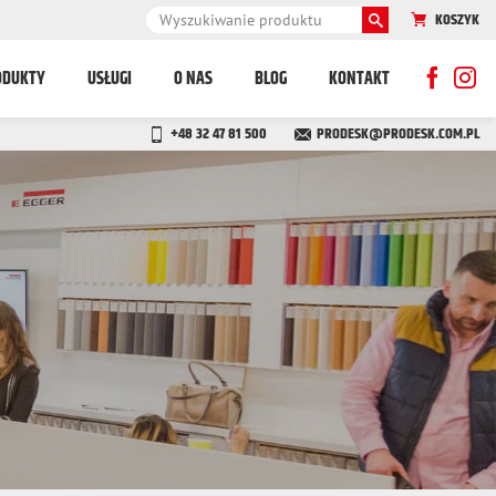
KOSZYK
ODUKTY
USŁUGI
O NAS
BLOG
KONTAKT
+48 32 47 81 500
PRODESK@PRODESK.COM.PL