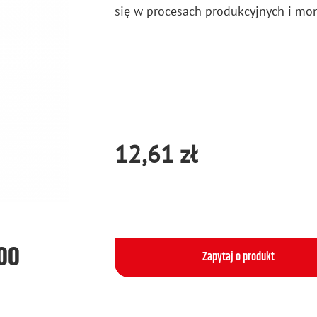
się w pro­ce­sach pro­duk­cyj­nych i mon
12,61 zł
500
Zapytaj o produkt