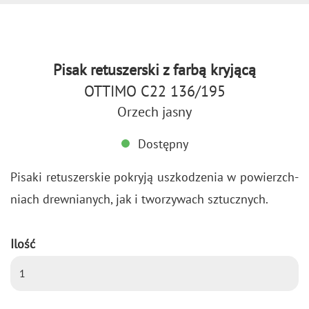
Pisak retuszerski z farbą kryjącą
OTTIMO C22 136/195
Orzech jasny
Dostępny
Pi­sa­ki re­tu­szer­skie po­kry­ją uszko­dze­nia w po­wierzch­
niach drew­nia­nych, jak i two­rzy­wach sztucz­nych.
Ilość