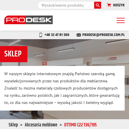
KOSZYK
Togg
navi
+48 32 47 81 500
PRODESK@PRODESK.COM.PL
SKLEP
W naszym sklepie internetowym znajdą Państwo szeroką gamę
wyselekcjonowanych przez nas produktów dla meblarstwa.
Znaleźć tu można materiały czołowych producentów dostępnych
na rynku, zarówno polskich, jak i zagranicznych, które gwarantują
to, co dla nas najważniejsze – wysoką jakość i świetny wygląd.
Sklep
Akcesoria meblowe
OTTIMO C22 136/195