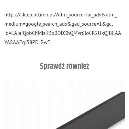
https://​sklep.​ottimo.​pl/?​utm_​source=iai_​ads&​utm_​
med​ium=goo​gle_​search_​ads&​gad_​source=1&​gcl​
id=EAI​aIQo​bChM​IzK3​o0OD​XhQM​Vr6l​oCR2​UxQj​BEAA​
YASA​AEgJ​58PD​_​BwE
Sprawdź również