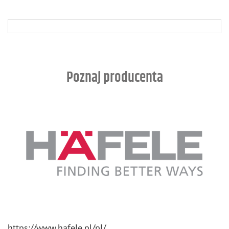
Poznaj producenta
https://​www.​hafele.​pl/​pl/