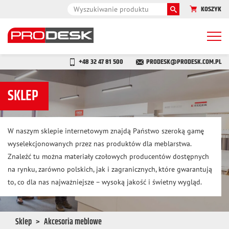
KOSZYK
Togg
navi
+48 32 47 81 500
PRODESK@PRODESK.COM.PL
SKLEP
W naszym sklepie internetowym znajdą Państwo szeroką gamę
wyselekcjonowanych przez nas produktów dla meblarstwa.
Znaleźć tu można materiały czołowych producentów dostępnych
na rynku, zarówno polskich, jak i zagranicznych, które gwarantują
to, co dla nas najważniejsze – wysoką jakość i świetny wygląd.
Sklep
Akcesoria meblowe