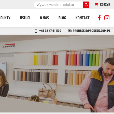
KOSZYK
ODUKTY
USŁUGI
O NAS
BLOG
KONTAKT
+48 32 47 81 500
PRODESK@PRODESK.COM.PL