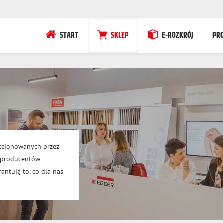
START
SKLEP
E-ROZKRÓJ
PR
kcjonowanych przez
h producentów
antują to, co dla nas