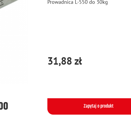
Pro­wad­ni­ca L-550 do 30kg
31,88 zł
500
Zapytaj o produkt