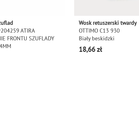
zuflad
Wosk retuszerski twardy
9204259 ATIRA
OTTIMO C13 930
IE FRONTU SZUFLADY
Biały beskidzki
44MM
18,66 zł