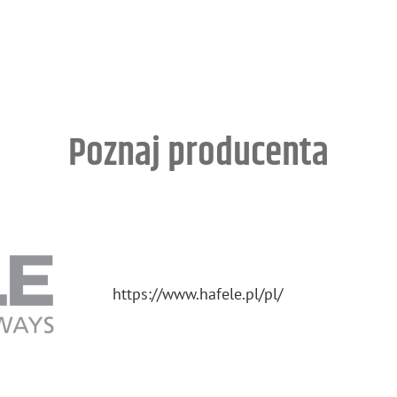
Poznaj producenta
https://​www.​hafele.​pl/​pl/