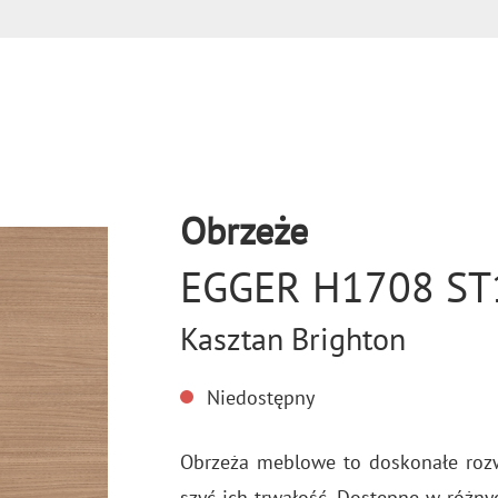
Obrzeże
EGGER H1708 ST
Kasztan Brighton
Niedostępny
Obrze­ża me­blo­we to do­sko­na­łe roz
szyć ich trwa­łość. Do­stęp­ne w róż­ny