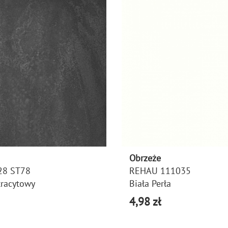
Obrzeże
28 ST78
REHAU 111035
tracytowy
Biała Perła
4,98 zł