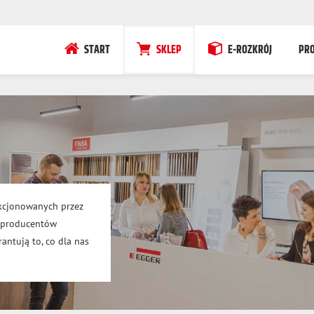
START
SKLEP
E-ROZKRÓJ
PR
kcjonowanych przez
h producentów
antują to, co dla nas