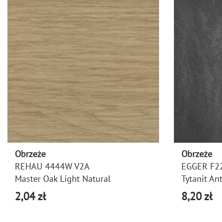
Obrzeże
Obrzeże
REHAU 4444W V2A
EGGER F2
Master Oak Light Natural
Tytanit An
2,04 zł
8,20 zł