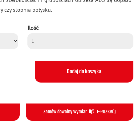
y czy stop­nia po­ły­sku.
Ilość
Dodaj do koszyka
Zamów dowolny wymiar
E-ROZKRÓJ