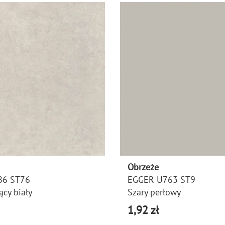
Obrzeże
86 ST76
EGGER U763 ST9
ący biały
Szary perłowy
1,92 zł