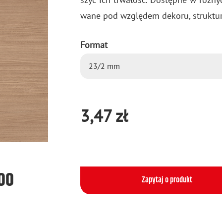
wa­ne pod wzglę­dem de­ko­ru, struk­tu­r
Format
3,47 zł
500
Zapytaj o produkt