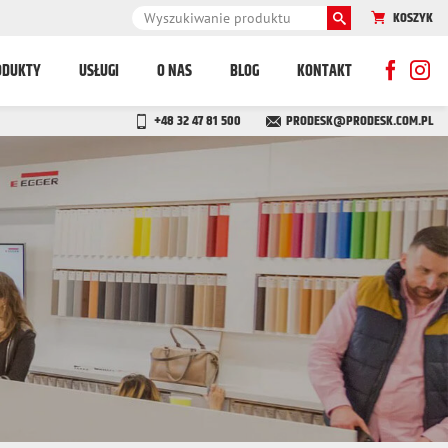
KOSZYK
ODUKTY
USŁUGI
O NAS
BLOG
KONTAKT
+48 32 47 81 500
PRODESK@PRODESK.COM.PL