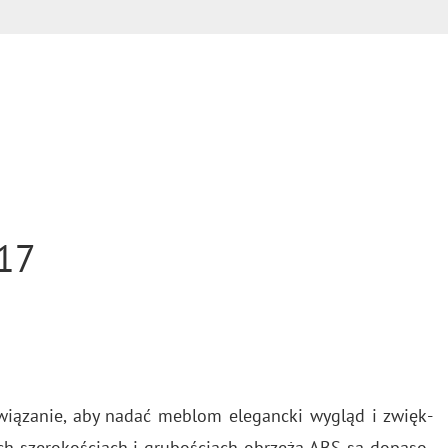
17
­wią­za­nie, aby nadać me­blom ele­ganc­ki wy­gląd i zwięk­
ch sze­ro­ko­ściach i gru­bo­ściach obrze­ża ABS są do­pa­so­