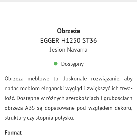
Obrzeże
EGGER H1250 ST36
Jesion Navarra
Dostępny
Obrze­ża me­blo­we to do­sko­na­łe roz­wią­za­nie, aby
nadać me­blom ele­ganc­ki wy­gląd i zwięk­szyć ich trwa­
łość. Do­stęp­ne w róż­nych sze­ro­ko­ściach i gru­bo­ściach
obrze­ża ABS są do­pa­so­wa­ne pod wzglę­dem de­ko­ru,
struk­tu­ry czy stop­nia po­ły­sku.
Format