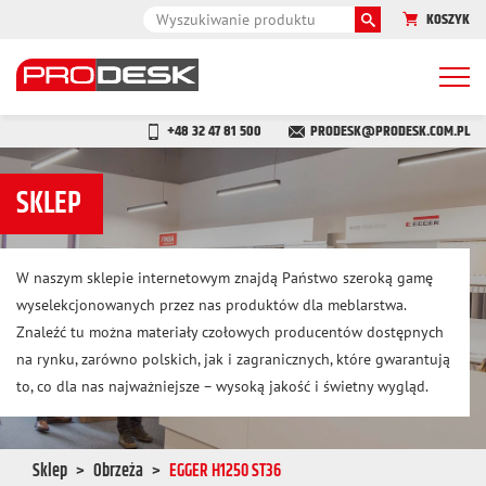
KOSZYK
Togg
navi
+48 32 47 81 500
PRODESK@PRODESK.COM.PL
SKLEP
W naszym sklepie internetowym znajdą Państwo szeroką gamę
wyselekcjonowanych przez nas produktów dla meblarstwa.
Znaleźć tu można materiały czołowych producentów dostępnych
na rynku, zarówno polskich, jak i zagranicznych, które gwarantują
to, co dla nas najważniejsze – wysoką jakość i świetny wygląd.
Sklep
Obrzeża
EGGER H1250 ST36