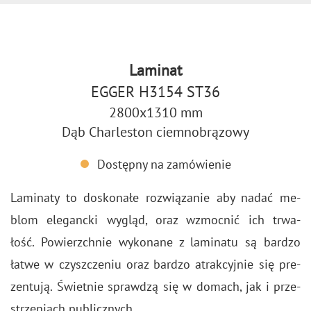
Laminat
EGGER H3154 ST36
2800x1310 mm
Dąb Charleston ciemnobrązowy
Dostępny na zamówienie
La­mi­na­ty to do­sko­na­łe roz­wią­za­nie aby nadać me­
blom ele­ganc­ki wy­gląd, oraz wzmoc­nić ich trwa­
łość. Po­wierzch­nie wy­ko­na­ne z la­mi­na­tu są bar­dzo
łatwe w czysz­cze­niu oraz bar­dzo atrak­cyj­nie się pre­
zen­tu­ją. Świet­nie spraw­dzą się w do­mach, jak i prze­
strze­niach pu­blicz­nych.