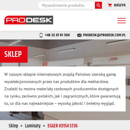
KOSZYK
Togg
navi
+48 32 47 81 500
PRODESK@PRODESK.COM.PL
SKLEP
W naszym sklepie internetowym znajdą Państwo szeroką gamę
wyselekcjonowanych przez nas produktów dla meblarstwa.
Znaleźć tu można materiały czołowych producentów dostępnych
na rynku, zarówno polskich, jak i zagranicznych, które gwarantują
to, co dla nas najważniejsze – wysoką jakość i świetny wygląd.
Sklep
Laminaty
EGGER H3154 ST36