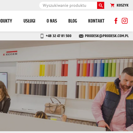
KOSZYK
ODUKTY
USŁUGI
O NAS
BLOG
KONTAKT
+48 32 47 81 500
PRODESK@PRODESK.COM.PL