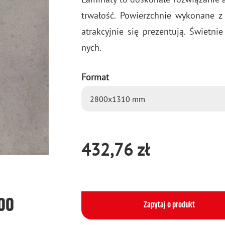
trwa­łość. Po­wierzch­nie wy­ko­na­ne 
atrak­cyj­nie się pre­zen­tu­ją. Świet­
nych.
Format
432,76 zł
500
Zapytaj o produkt