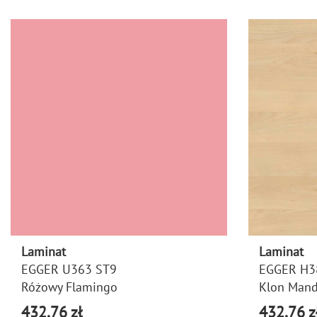
Laminat
Laminat
EGGER U363 ST9
EGGER H3
Różowy Flamingo
Klon Mand
432,76 zł
432,76 z