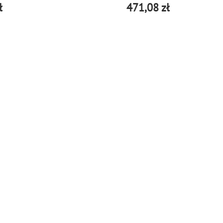
ł
471,08 zł