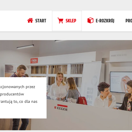
START
SKLEP
E-ROZKRÓJ
PR
kcjonowanych przez
h producentów
antują to, co dla nas