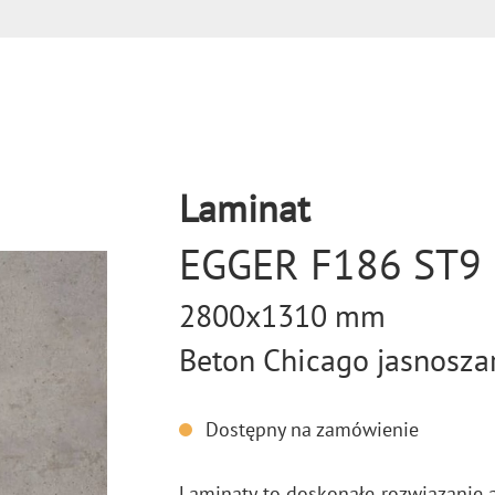
Laminat
EGGER F186 ST9
2800x1310 mm
Beton Chicago jasnosza
Dostępny na zamówienie
La­mi­na­ty to do­sko­na­łe roz­wią­za­