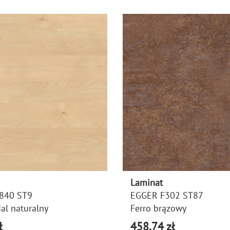
Laminat
840 ST9
EGGER F302 ST87
al naturalny
Ferro brązowy
ł
458,74 zł