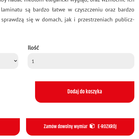
z la­mi­na­tu są bar­dzo łatwe w czysz­cze­niu oraz bar­dzo
nie spraw­dzą się w do­mach, jak i prze­strze­niach pu­blicz­
Ilość
Dodaj do koszyka
Zamów dowolny wymiar
E-ROZKRÓJ