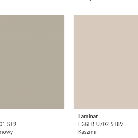
Laminat
01 ST9
EGGER U702 ST89
emowy
Kaszmir