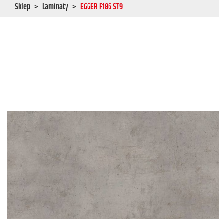
Sklep
Laminaty
EGGER F186 ST9