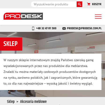
KOSZYK
Togg
navi
+48 32 47 81 500
PRODESK@PRODESK.COM.PL
SKLEP
W naszym sklepie internetowym znajdą Państwo szeroką gamę
wyselekcjonowanych przez nas produktów dla meblarstwa.
Znaleźć tu można materiały czołowych producentów dostępnych
na rynku, zarówno polskich, jak i zagranicznych, które gwarantują
to, co dla nas najważniejsze – wysoką jakość i świetny wygląd.
Sklep
Akcesoria meblowe