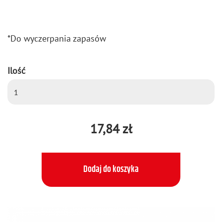
*Do wy­czer­pa­nia za­pa­sów
Ilość
17,84 zł
Dodaj do koszyka