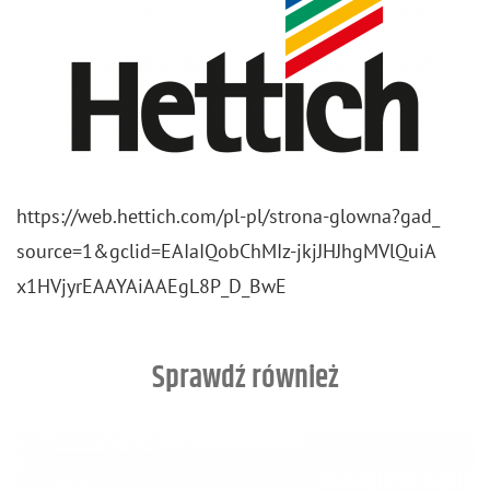
https://​web.​hettich.​com/​pl-​pl/​strona-​glowna?​gad_​
source=1&​gcl​id=EAI​aIQo​bChM​Iz-​jkj​JHJh​gMVl​QuiA​
x1HV​jyrE​AAYA​iAAE​gL8P​_​D_​BwE
Sprawdź również