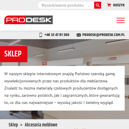
KOSZYK
Togg
navi
+48 32 47 81 500
PRODESK@PRODESK.COM.PL
SKLEP
W naszym sklepie internetowym znajdą Państwo szeroką gamę
wyselekcjonowanych przez nas produktów dla meblarstwa.
Znaleźć tu można materiały czołowych producentów dostępnych
na rynku, zarówno polskich, jak i zagranicznych, które gwarantują
to, co dla nas najważniejsze – wysoką jakość i świetny wygląd.
Sklep
Akcesoria meblowe