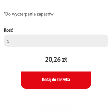
*Do wy­czer­pa­nia za­pa­sów
Ilość
20,26 zł
Dodaj do koszyka