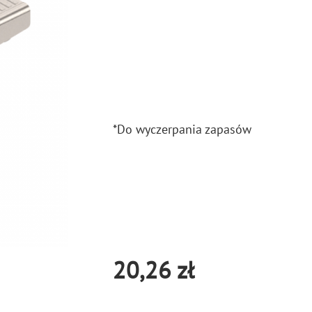
*Do wy­czer­pa­nia za­pa­sów
20,26 zł