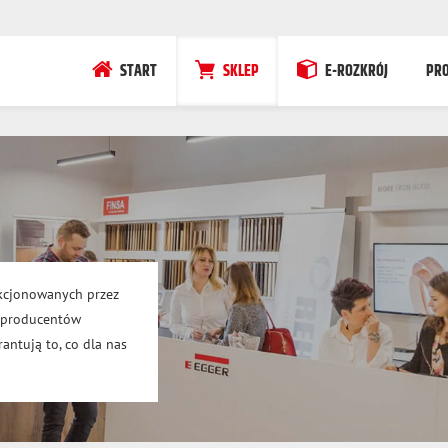
START
SKLEP
E-ROZKRÓJ
PR
kcjonowanych przez
h producentów
antują to, co dla nas