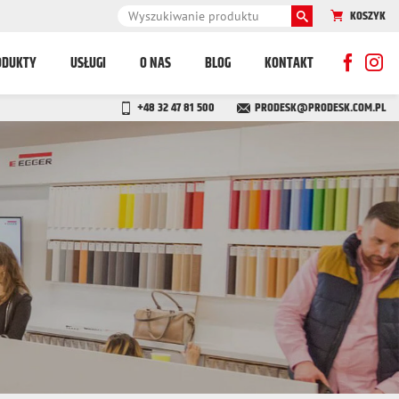
KOSZYK
ODUKTY
USŁUGI
O NAS
BLOG
KONTAKT
+48 32 47 81 500
PRODESK@PRODESK.COM.PL