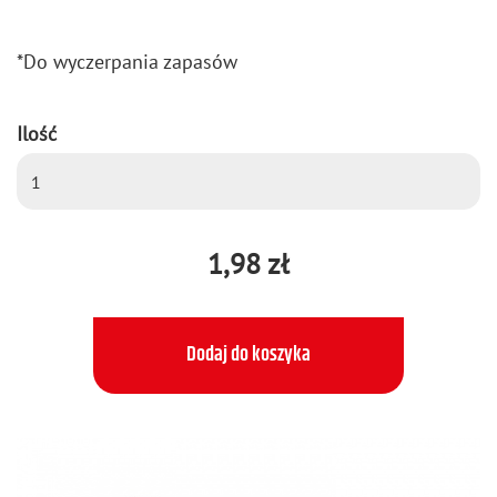
*Do wy­czer­pa­nia za­pa­sów
Ilość
1,98 zł
Dodaj do koszyka