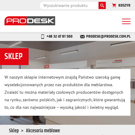
KOSZYK
Togg
navi
+48 32 47 81 500
PRODESK@PRODESK.COM.PL
SKLEP
W naszym sklepie internetowym znajdą Państwo szeroką gamę
wyselekcjonowanych przez nas produktów dla meblarstwa.
Znaleźć tu można materiały czołowych producentów dostępnych
na rynku, zarówno polskich, jak i zagranicznych, które gwarantują
to, co dla nas najważniejsze – wysoką jakość i świetny wygląd.
Sklep
Akcesoria meblowe