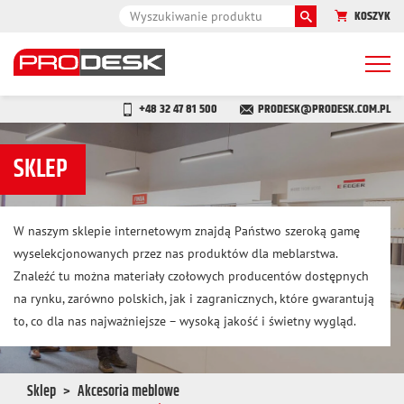
KOSZYK
Togg
navi
+48 32 47 81 500
PRODESK@PRODESK.COM.PL
SKLEP
W naszym sklepie internetowym znajdą Państwo szeroką gamę
wyselekcjonowanych przez nas produktów dla meblarstwa.
Znaleźć tu można materiały czołowych producentów dostępnych
na rynku, zarówno polskich, jak i zagranicznych, które gwarantują
to, co dla nas najważniejsze – wysoką jakość i świetny wygląd.
Sklep
Akcesoria meblowe