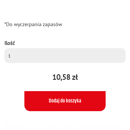
*Do wy­czer­pa­nia za­pa­sów
Ilość
10,58 zł
Dodaj do koszyka