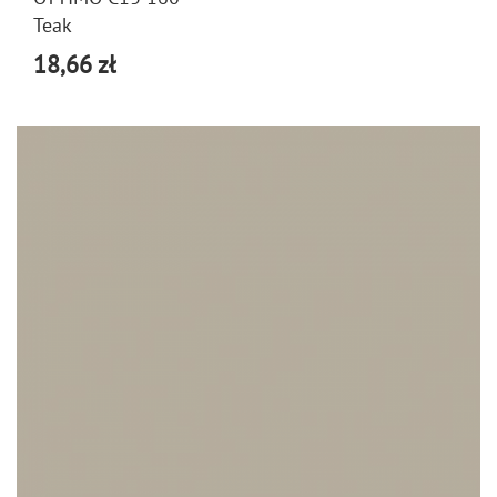
Teak
18,66 zł