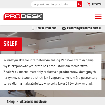
KOSZYK
Togg
navi
+48 32 47 81 500
PRODESK@PRODESK.COM.PL
SKLEP
W naszym sklepie internetowym znajdą Państwo szeroką gamę
wyselekcjonowanych przez nas produktów dla meblarstwa.
Znaleźć tu można materiały czołowych producentów dostępnych
na rynku, zarówno polskich, jak i zagranicznych, które gwarantują
to, co dla nas najważniejsze – wysoką jakość i świetny wygląd.
Sklep
Akcesoria meblowe