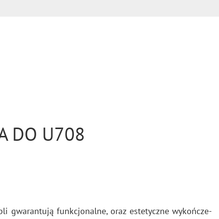
A DO U708
li gwa­ran­tu­ją funk­cjo­nal­ne, oraz es­te­tycz­ne wy­koń­cze­