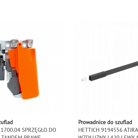
zuflad
Prowadnice do szuflad
.1700.04 SPRZĘGŁO DO
HETTICH 9194556 ATIRA
 TANDEM PRAWE
WZDŁUŻNY L420 LEWY 