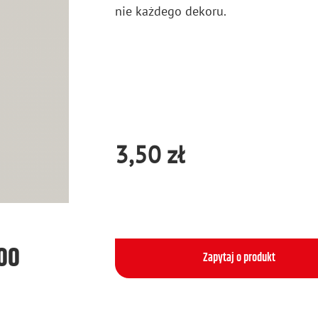
nie każ­de­go de­ko­ru.
3,50 zł
500
Zapytaj o produkt