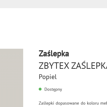
Zaślepka
ZBYTEX ZAŚLEPK
Popiel
Dostępny
Za­ślep­ki do­pa­so­wa­ne do ko­lo­ru meb