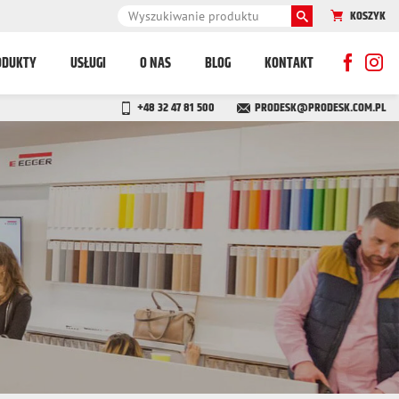
KOSZYK
ODUKTY
USŁUGI
O NAS
BLOG
KONTAKT
+48 32 47 81 500
PRODESK@PRODESK.COM.PL