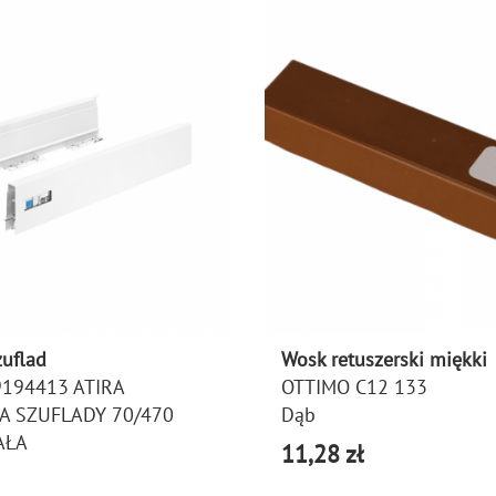
zuflad
Wosk retuszerski miękki
9194413 ATIRA
OTTIMO C12 133
A SZUFLADY 70/470
Dąb
AŁA
11,28 zł