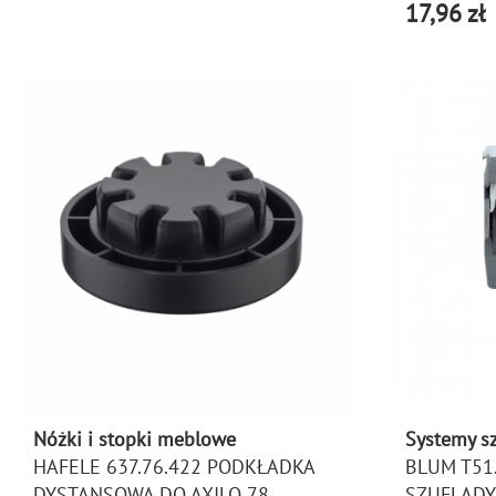
17,96 zł
Nóżki i stopki meblowe
Systemy s
HAFELE 637.76.422 PODKŁADKA
BLUM T51
DYSTANSOWA DO AXILO 78
SZUFLADY