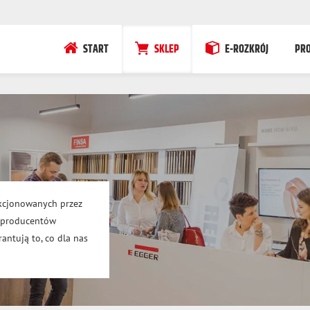
START
SKLEP
E-ROZKRÓJ
PR
kcjonowanych przez
h producentów
antują to, co dla nas