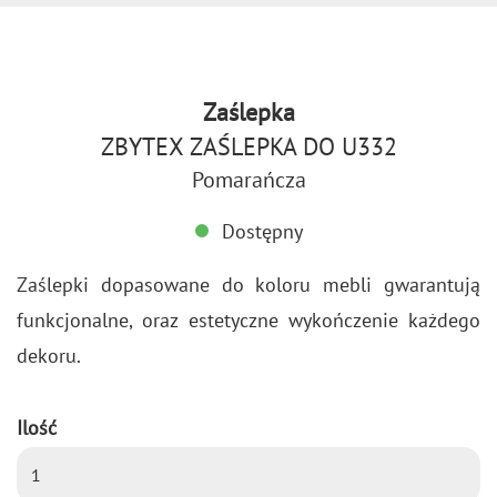
Zaślepka
ZBYTEX ZAŚLEPKA DO U332
Pomarańcza
Dostępny
Za­ślep­ki do­pa­so­wa­ne do ko­lo­ru mebli gwa­ran­tu­ją
funk­cjo­nal­ne, oraz es­te­tycz­ne wy­koń­cze­nie każ­de­go
de­ko­ru.
Ilość