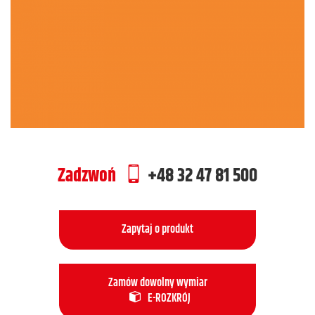
Zadzwoń
+48 32 47 81 500
Zapytaj o produkt
Zamów dowolny wymiar
E-ROZKRÓJ