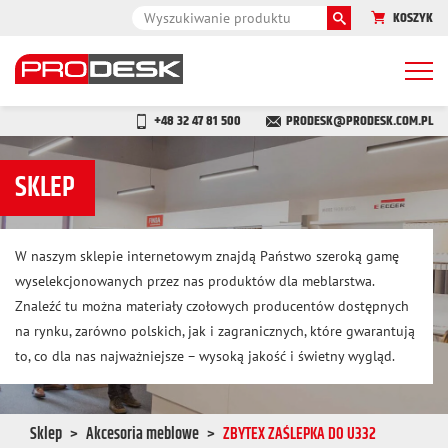
KOSZYK
Togg
navi
+48 32 47 81 500
PRODESK@PRODESK.COM.PL
SKLEP
W naszym sklepie internetowym znajdą Państwo szeroką gamę
wyselekcjonowanych przez nas produktów dla meblarstwa.
Znaleźć tu można materiały czołowych producentów dostępnych
na rynku, zarówno polskich, jak i zagranicznych, które gwarantują
to, co dla nas najważniejsze – wysoką jakość i świetny wygląd.
Sklep
Akcesoria meblowe
ZBYTEX ZAŚLEPKA DO U332