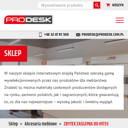
KOSZYK
Togg
navi
+48 32 47 81 500
PRODESK@PRODESK.COM.PL
SKLEP
W naszym sklepie internetowym znajdą Państwo szeroką gamę
wyselekcjonowanych przez nas produktów dla meblarstwa.
Znaleźć tu można materiały czołowych producentów dostępnych
na rynku, zarówno polskich, jak i zagranicznych, które gwarantują
to, co dla nas najważniejsze – wysoką jakość i świetny wygląd.
Sklep
Akcesoria meblowe
ZBYTEX ZAŚLEPKA DO H1733