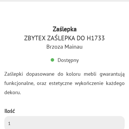
Zaślepka
ZBYTEX ZAŚLEPKA DO H1733
Brzoza Mainau
Dostępny
Za­ślep­ki do­pa­so­wa­ne do ko­lo­ru mebli gwa­ran­tu­ją
funk­cjo­nal­ne, oraz es­te­tycz­ne wy­koń­cze­nie każ­de­go
de­ko­ru.
Ilość