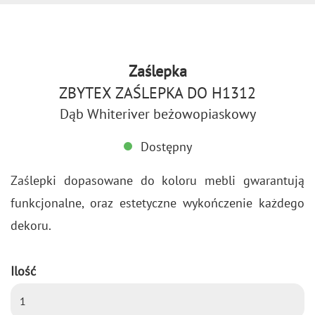
Zaślepka
ZBYTEX ZAŚLEPKA DO H1312
Dąb Whiteriver beżowopiaskowy
Dostępny
Za­ślep­ki do­pa­so­wa­ne do ko­lo­ru mebli gwa­ran­tu­ją
funk­cjo­nal­ne, oraz es­te­tycz­ne wy­koń­cze­nie każ­de­go
de­ko­ru.
Ilość