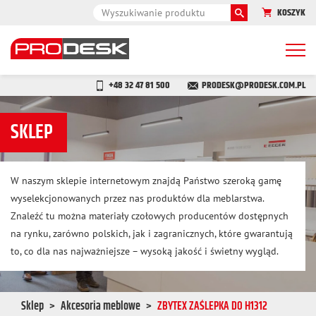
KOSZYK
Togg
navi
+48 32 47 81 500
PRODESK@PRODESK.COM.PL
SKLEP
W naszym sklepie internetowym znajdą Państwo szeroką gamę
wyselekcjonowanych przez nas produktów dla meblarstwa.
Znaleźć tu można materiały czołowych producentów dostępnych
na rynku, zarówno polskich, jak i zagranicznych, które gwarantują
to, co dla nas najważniejsze – wysoką jakość i świetny wygląd.
Sklep
Akcesoria meblowe
ZBYTEX ZAŚLEPKA DO H1312