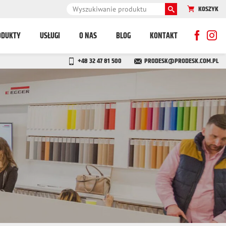
KOSZYK
ODUKTY
USŁUGI
O NAS
BLOG
KONTAKT
+48 32 47 81 500
PRODESK@PRODESK.COM.PL