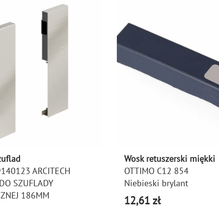
zuflad
Wosk retuszerski miękki
9140123 ARCITECH
OTTIMO C12 854
DO SZUFLADY
Niebieski brylant
ZNEJ 186MM
12,61 zł