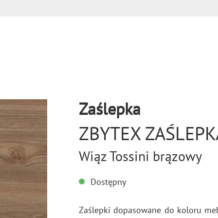
Zaślepka
ZBYTEX ZAŚLEPK
Wiąz Tossini brązowy
Dostępny
Za­ślep­ki do­pa­so­wa­ne do ko­lo­ru meb