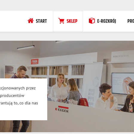
START
SKLEP
E-ROZKRÓJ
PR
kcjonowanych przez
h producentów
antują to, co dla nas