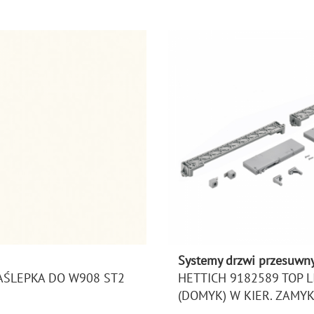
Systemy drzwi przesuwn
AŚLEPKA DO W908 ST2
HETTICH 9182589 TOP LI
(DOMYK) W KIER. ZAMY