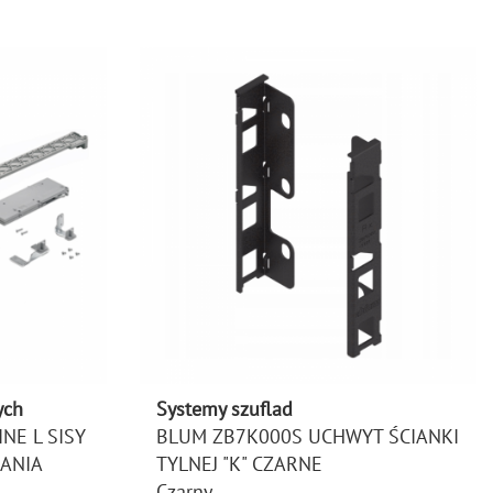
ych
Systemy szuflad
NE L SISY
BLUM ZB7K000S UCHWYT ŚCIANKI
KANIA
TYLNEJ "K" CZARNE
Czarny