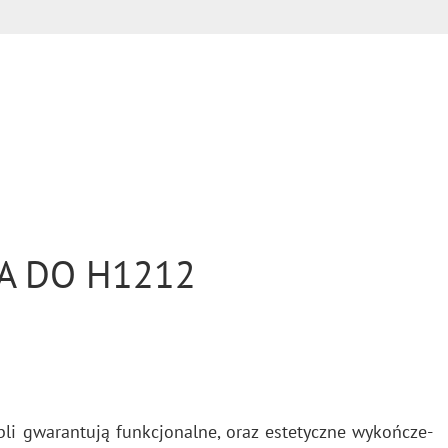
A DO H1212
li gwa­ran­tu­ją funk­cjo­nal­ne, oraz es­te­tycz­ne wy­koń­cze­