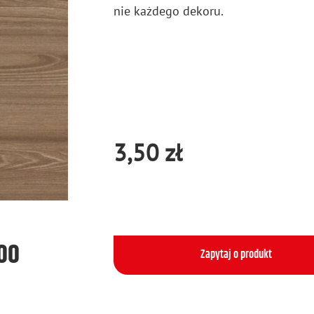
nie każ­de­go de­ko­ru.
3,50 zł
500
Zapytaj o produkt