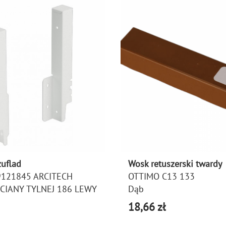
zuflad
Wosk retuszerski twardy
9121845 ARCITECH
OTTIMO C13 133
ŚCIANY TYLNEJ 186 LEWY
Dąb
18,66 zł