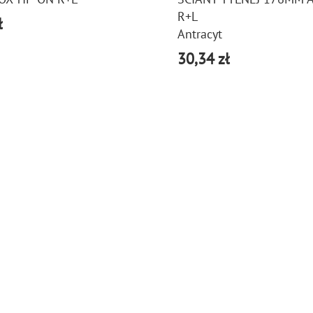
R+L
ł
Antracyt
30,34 zł