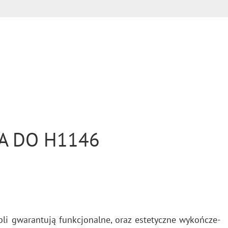
A DO H1146
li gwa­ran­tu­ją funk­cjo­nal­ne, oraz es­te­tycz­ne wy­koń­cze­