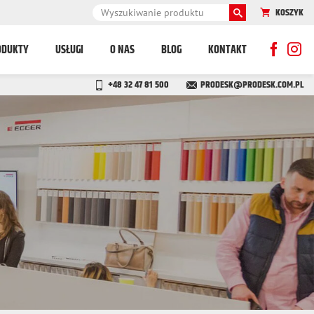
KOSZYK
ODUKTY
USŁUGI
O NAS
BLOG
KONTAKT
+48 32 47 81 500
PRODESK@PRODESK.COM.PL