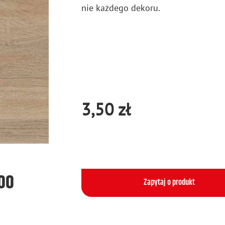
nie każ­de­go de­ko­ru.
3,50 zł
500
Zapytaj o produkt