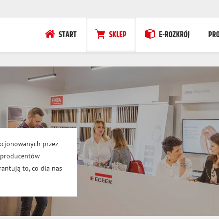
START
SKLEP
E-ROZKRÓJ
PR
kcjonowanych przez
h producentów
antują to, co dla nas