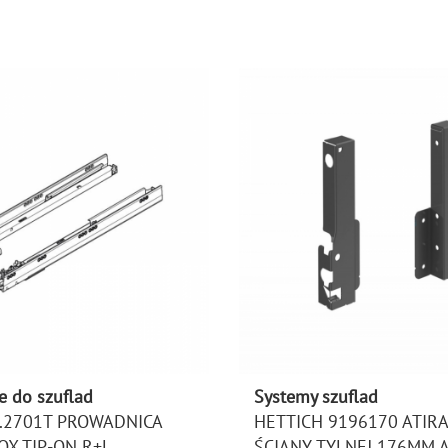
e do szuflad
Systemy szuflad
.2701T PROWADNICA
HETTICH 9196170 ATIRA
X TIP-ON R+L
ŚCIANY TYLNEJ 176MM 