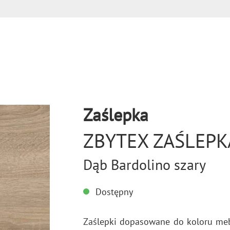
Zaślepka
ZBYTEX ZAŚLEPK
Dąb Bardolino szary
Dostępny
Za­ślep­ki do­pa­so­wa­ne do ko­lo­ru meb