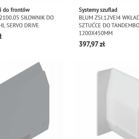
i do frontów
Systemy szuflad
2100.05 SIŁOWNIK DO
BLUM ZSI.12VEI4 WKŁA
HL SERVO DRIVE
SZTUĆCE DO TANDEMB
1200X450MM
ł
397,97 zł