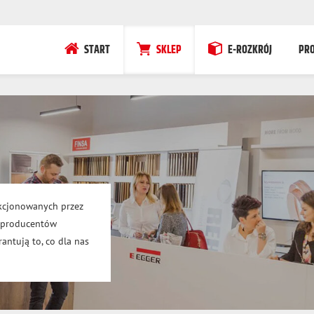
START
SKLEP
E-ROZKRÓJ
PR
kcjonowanych przez
h producentów
antują to, co dla nas