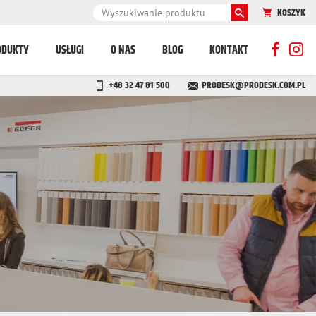
KOSZYK
ODUKTY
USŁUGI
O NAS
BLOG
KONTAKT
+48 32 47 81 500
PRODESK@PRODESK.COM.PL