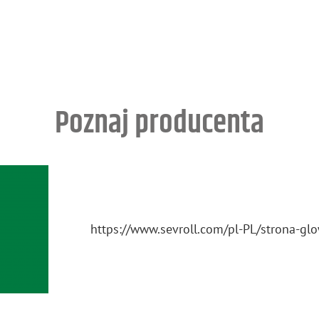
Poznaj producenta
https://​www.​sevroll.​com/​pl-​PL/​strona-​g