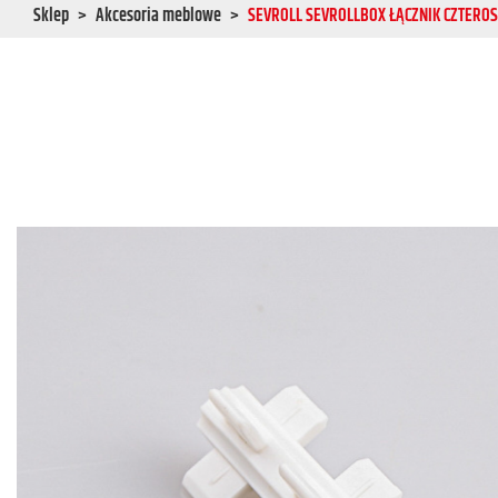
Sklep
Akcesoria meblowe
SEVROLL SEVROLLBOX ŁĄCZNIK CZTERO