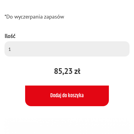
*Do wy­czer­pa­nia za­pa­sów
Ilość
85,23 zł
Dodaj do koszyka