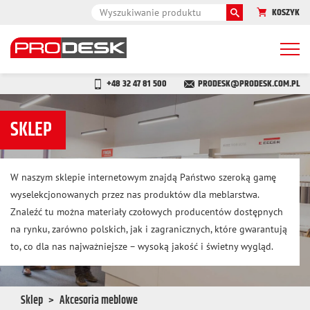
KOSZYK
Togg
navi
+48 32 47 81 500
PRODESK@PRODESK.COM.PL
SKLEP
W naszym sklepie internetowym znajdą Państwo szeroką gamę
wyselekcjonowanych przez nas produktów dla meblarstwa.
Znaleźć tu można materiały czołowych producentów dostępnych
na rynku, zarówno polskich, jak i zagranicznych, które gwarantują
to, co dla nas najważniejsze – wysoką jakość i świetny wygląd.
Sklep
Akcesoria meblowe