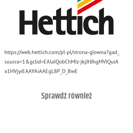
https://​web.​hettich.​com/​pl-​pl/​strona-​glowna?​gad_​
source=1&​gcl​id=EAI​aIQo​bChM​Iz-​jkj​JHJh​gMVl​QuiA​
x1HV​jyrE​AAYA​iAAE​gL8P​_​D_​BwE
Sprawdź również