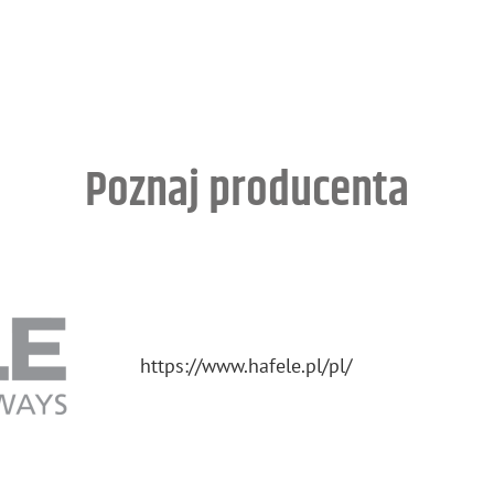
Poznaj producenta
https://​www.​hafele.​pl/​pl/