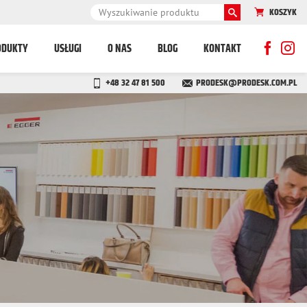
KOSZYK
ODUKTY
USŁUGI
O NAS
BLOG
KONTAKT
+48 32 47 81 500
PRODESK@PRODESK.COM.PL