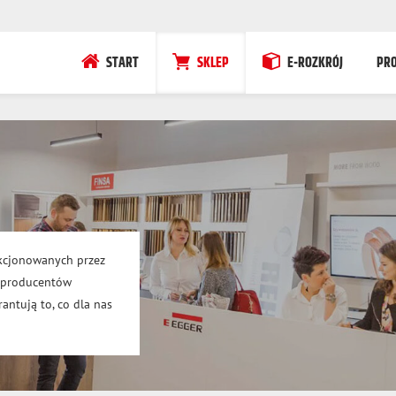
START
SKLEP
E-ROZKRÓJ
PR
kcjonowanych przez
h producentów
antują to, co dla nas