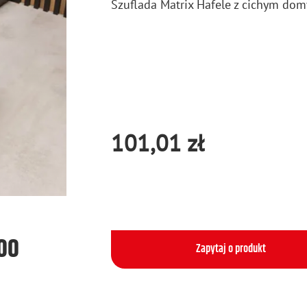
Szu­fla­da Ma­trix Ha­fe­le z ci­chym do­
101,01 zł
500
Zapytaj o produkt