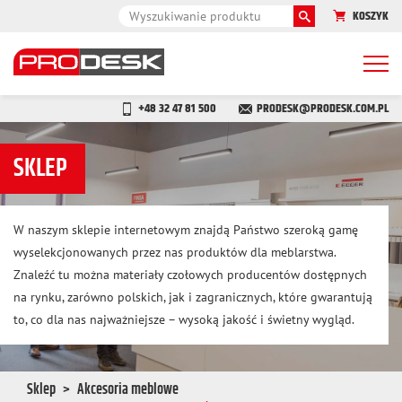
KOSZYK
Togg
navi
+48 32 47 81 500
PRODESK@PRODESK.COM.PL
SKLEP
W naszym sklepie internetowym znajdą Państwo szeroką gamę
wyselekcjonowanych przez nas produktów dla meblarstwa.
Znaleźć tu można materiały czołowych producentów dostępnych
na rynku, zarówno polskich, jak i zagranicznych, które gwarantują
to, co dla nas najważniejsze – wysoką jakość i świetny wygląd.
Sklep
Akcesoria meblowe