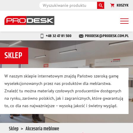
KOSZYK
Togg
navi
+48 32 47 81 500
PRODESK@PRODESK.COM.PL
SKLEP
W naszym sklepie internetowym znajdą Państwo szeroką gamę
wyselekcjonowanych przez nas produktów dla meblarstwa.
Znaleźć tu można materiały czołowych producentów dostępnych
na rynku, zarówno polskich, jak i zagranicznych, które gwarantują
to, co dla nas najważniejsze – wysoką jakość i świetny wygląd.
Sklep
Akcesoria meblowe