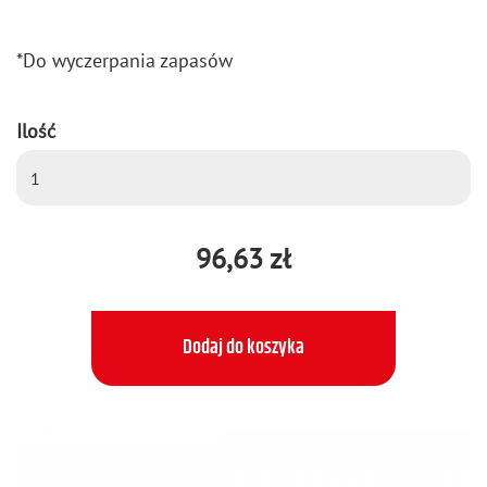
*Do wy­czer­pa­nia za­pa­sów
Ilość
96,63 zł
Dodaj do koszyka