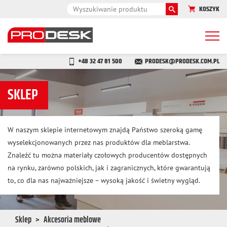
KOSZYK
Togg
navi
+48 32 47 81 500
PRODESK@PRODESK.COM.PL
SKLEP
W naszym sklepie internetowym znajdą Państwo szeroką gamę
wyselekcjonowanych przez nas produktów dla meblarstwa.
Znaleźć tu można materiały czołowych producentów dostępnych
na rynku, zarówno polskich, jak i zagranicznych, które gwarantują
to, co dla nas najważniejsze – wysoką jakość i świetny wygląd.
Sklep
Akcesoria meblowe