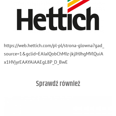
https://​web.​hettich.​com/​pl-​pl/​strona-​glowna?​gad_​
source=1&​gcl​id=EAI​aIQo​bChM​Iz-​jkj​JHJh​gMVl​QuiA​
x1HV​jyrE​AAYA​iAAE​gL8P​_​D_​BwE
Sprawdź również