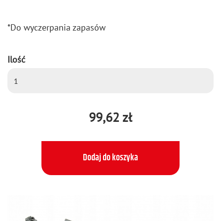
*Do wy­czer­pa­nia za­pa­sów
Ilość
99,62 zł
Dodaj do koszyka