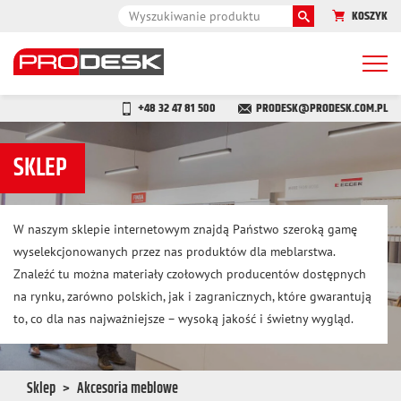
KOSZYK
Togg
navi
+48 32 47 81 500
PRODESK@PRODESK.COM.PL
SKLEP
W naszym sklepie internetowym znajdą Państwo szeroką gamę
wyselekcjonowanych przez nas produktów dla meblarstwa.
Znaleźć tu można materiały czołowych producentów dostępnych
na rynku, zarówno polskich, jak i zagranicznych, które gwarantują
to, co dla nas najważniejsze – wysoką jakość i świetny wygląd.
Sklep
Akcesoria meblowe