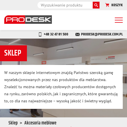
KOSZYK
Togg
navi
+48 32 47 81 500
PRODESK@PRODESK.COM.PL
SKLEP
W naszym sklepie internetowym znajdą Państwo szeroką gamę
wyselekcjonowanych przez nas produktów dla meblarstwa.
Znaleźć tu można materiały czołowych producentów dostępnych
na rynku, zarówno polskich, jak i zagranicznych, które gwarantują
to, co dla nas najważniejsze – wysoką jakość i świetny wygląd.
Sklep
Akcesoria meblowe