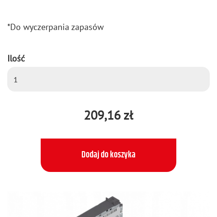
*Do wy­czer­pa­nia za­pa­sów
Ilość
209,16 zł
Dodaj do koszyka