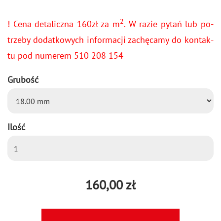
2
! Cena de­ta­licz­na 160zł za m
. W razie pytań lub po­
trze­by do­dat­ko­wych in­for­ma­cji za­chę­ca­my do kon­tak­
tu pod nu­me­rem 510 208 154
Grubość
Ilość
160,00 zł