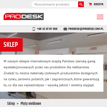
KOSZYK
Togg
navi
+48 32 47 81 500
PRODESK@PRODESK.COM.PL
SKLEP
W naszym sklepie internetowym znajdą Państwo szeroką gamę
wyselekcjonowanych przez nas produktów dla meblarstwa.
Znaleźć tu można materiały czołowych producentów dostępnych
na rynku, zarówno polskich, jak i zagranicznych, które gwarantują
to, co dla nas najważniejsze – wysoką jakość i świetny wygląd.
Sklep
Płyty meblowe