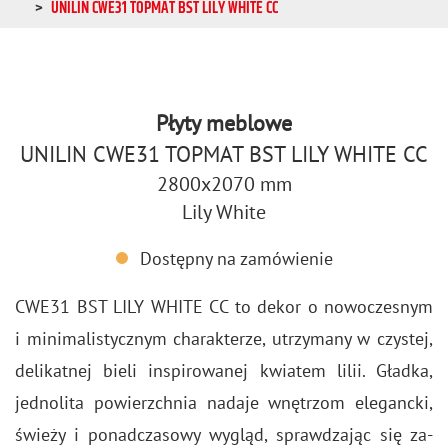
UNILIN CWE31 TOPMAT BST LILY WHITE CC
Płyty meblowe
UNILIN CWE31 TOPMAT BST LILY WHITE CC
2800x2070 mm
Lily White
Dostępny na zamówienie
CWE31 BST LILY WHITE CC to dekor o no­wo­cze­snym
i mi­ni­ma­li­stycz­nym cha­rak­te­rze, utrzy­ma­ny w czy­stej,
de­li­kat­nej bieli in­spi­ro­wa­nej kwia­tem lilii. Gład­ka,
jed­no­li­ta po­wierzch­nia na­da­je wnę­trzom ele­ganc­ki,
świe­ży i po­nad­cza­so­wy wy­gląd, spraw­dza­jąc się za­