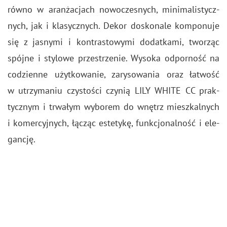
rów­no w aran­ża­cjach no­wo­cze­snych, mi­ni­ma­li­stycz­
nych, jak i kla­sycz­nych. Dekor do­sko­na­le kom­po­nu­je
się z ja­sny­mi i kon­tra­sto­wy­mi do­dat­ka­mi, two­rząc
spój­ne i sty­lo­we prze­strze­nie. Wy­so­ka od­por­ność na
co­dzien­ne użyt­ko­wa­nie, za­ry­so­wa­nia oraz ła­twość
w utrzy­ma­niu czy­sto­ści czy­nią LILY WHITE CC prak­
tycz­nym i trwa­łym wy­bo­rem do wnętrz miesz­kal­nych
i ko­mer­cyj­nych, łą­cząc es­te­ty­kę, funk­cjo­nal­ność i ele­
gan­cję.