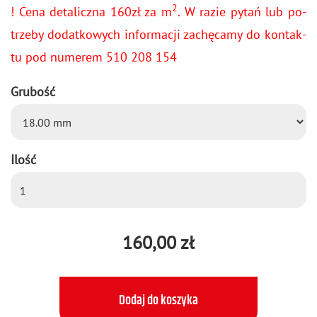
2
! Cena de­ta­licz­na 160zł za m
. W razie pytań lub po­
trze­by do­dat­ko­wych in­for­ma­cji za­chę­ca­my do kon­tak­
tu pod nu­me­rem 510 208 154
Grubość
Ilość
160,00 zł
Dodaj do koszyka