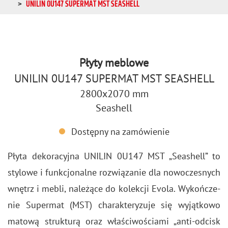
UNILIN 0U147 SUPERMAT MST SEASHELL
Płyty meblowe
UNILIN 0U147 SUPERMAT MST SEASHELL
2800x2070 mm
Seashell
Dostępny na zamówienie
Płyta de­ko­ra­cyj­na UNI­LIN 0U147 MST „Se­ashell” to
sty­lo­we i funk­cjo­nal­ne roz­wią­za­nie dla no­wo­cze­snych
wnętrz i mebli, na­le­żą­ce do ko­lek­cji Evola. Wy­koń­cze­
nie Su­per­mat (MST) cha­rak­te­ry­zu­je się wy­jąt­ko­wo
ma­to­wą struk­tu­rą oraz wła­ści­wo­ścia­mi „anti-od­cisk