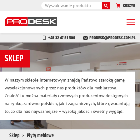
KOSZYK
Togg
navi
+48 32 47 81 500
PRODESK@PRODESK.COM.PL
SKLEP
W naszym sklepie internetowym znajdą Państwo szeroką gamę
wyselekcjonowanych przez nas produktów dla meblarstwa.
Znaleźć tu można materiały czołowych producentów dostępnych
na rynku, zarówno polskich, jak i zagranicznych, które gwarantują
to, co dla nas najważniejsze – wysoką jakość i świetny wygląd.
Sklep
Płyty meblowe