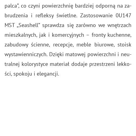
palca”, co czyni po­wierzch­nię bar­dziej od­por­ną na za­
bru­dze­nia i re­flek­sy świetl­ne. Za­sto­so­wa­nie 0U147
MST „Se­ashell” spraw­dza się za­rów­no we wnę­trzach
miesz­kal­nych, jak i ko­mer­cyj­nych – fron­ty ku­chen­ne,
za­bu­do­wy ścien­ne, re­cep­cje, meble biu­ro­we, sto­isk
wy­sta­wien­ni­czych. Dzię­ki ma­to­wej po­wierzch­ni i neu­
tral­nej ko­lo­ry­sty­ce ma­te­riał do­da­je prze­strze­ni lek­ko­
ści, spo­ko­ju i ele­gan­cji.