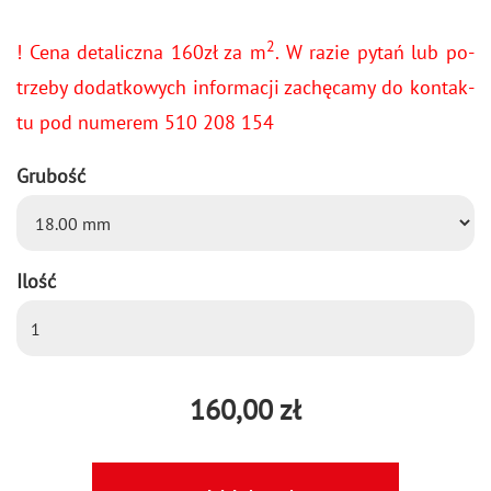
2
! Cena de­ta­licz­na 160zł za m
. W razie pytań lub po­
trze­by do­dat­ko­wych in­for­ma­cji za­chę­ca­my do kon­tak­
tu pod nu­me­rem 510 208 154
Grubość
Ilość
160,00 zł