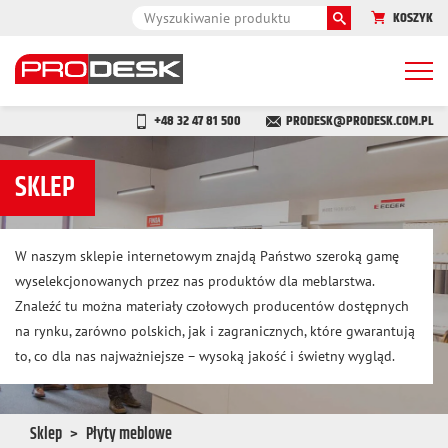
KOSZYK
Togg
navi
+48 32 47 81 500
PRODESK@PRODESK.COM.PL
SKLEP
W naszym sklepie internetowym znajdą Państwo szeroką gamę
wyselekcjonowanych przez nas produktów dla meblarstwa.
Znaleźć tu można materiały czołowych producentów dostępnych
na rynku, zarówno polskich, jak i zagranicznych, które gwarantują
to, co dla nas najważniejsze – wysoką jakość i świetny wygląd.
Sklep
Płyty meblowe