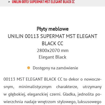
UNILIN 00113 SUPERMAT MST ELEGANT BLACK CC
Płyty meblowe
UNILIN 00113 SUPERMAT MST ELEGANT
BLACK CC
2800x2070 mm
Elegant Black
Dostępny na zamówienie
00113 MST ELE­GANT BLACK CC to dekor o no­wo­cze­
snym, mi­ni­ma­li­stycz­nym cha­rak­te­rze, utrzy­ma­ny
w głę­bo­kiej, ele­ganc­kiej czer­ni. Gład­ka, jed­no­li­ta po­
wierzch­nia na­da­je wnę­trzom sty­lo­we­go, luk­su­so­we­go