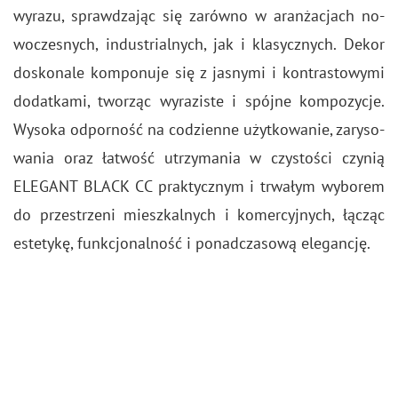
wy­ra­zu, spraw­dza­jąc się za­rów­no w aran­ża­cjach no­
wo­cze­snych, in­du­strial­nych, jak i kla­sycz­nych. Dekor
do­sko­na­le kom­po­nu­je się z ja­sny­mi i kon­tra­sto­wy­mi
do­dat­ka­mi, two­rząc wy­ra­zi­ste i spój­ne kom­po­zy­cje.
Wy­so­ka od­por­ność na co­dzien­ne użyt­ko­wa­nie, za­ry­so­
wa­nia oraz ła­twość utrzy­ma­nia w czy­sto­ści czy­nią
ELE­GANT BLACK CC prak­tycz­nym i trwa­łym wy­bo­rem
do prze­strze­ni miesz­kal­nych i ko­mer­cyj­nych, łą­cząc
es­te­ty­kę, funk­cjo­nal­ność i po­nad­cza­so­wą ele­gan­cję.