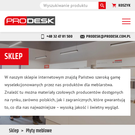
KOSZYK
Togg
navi
+48 32 47 81 500
PRODESK@PRODESK.COM.PL
SKLEP
W naszym sklepie internetowym znajdą Państwo szeroką gamę
wyselekcjonowanych przez nas produktów dla meblarstwa.
Znaleźć tu można materiały czołowych producentów dostępnych
na rynku, zarówno polskich, jak i zagranicznych, które gwarantują
to, co dla nas najważniejsze – wysoką jakość i świetny wygląd.
Sklep
Płyty meblowe