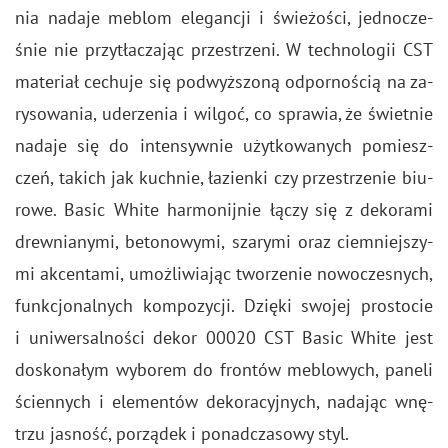
nia na­da­je me­blom ele­gan­cji i świe­żo­ści, jed­no­cze­
śnie nie przy­tła­cza­jąc prze­strze­ni. W tech­no­lo­gii CST
ma­te­riał ce­chu­je się pod­wyż­szo­ną od­por­no­ścią na za­
ry­so­wa­nia, ude­rze­nia i wil­goć, co spra­wia, że świet­nie
na­da­je się do in­ten­syw­nie użyt­ko­wa­nych po­miesz­
czeń, ta­kich jak kuch­nie, ła­zien­ki czy prze­strze­nie biu­
ro­we. Basic White har­mo­nij­nie łączy się z de­ko­ra­mi
drew­nia­ny­mi, be­to­no­wy­mi, sza­ry­mi oraz ciem­niej­szy­
mi ak­cen­ta­mi, umoż­li­wia­jąc two­rze­nie no­wo­cze­snych,
funk­cjo­nal­nych kom­po­zy­cji. Dzię­ki swo­jej pro­sto­cie
i uni­wer­sal­no­ści dekor 00020 CST Basic White jest
do­sko­na­łym wy­bo­rem do fron­tów me­blo­wych, pa­ne­li
ścien­nych i ele­men­tów de­ko­ra­cyj­nych, na­da­jąc wnę­
trzu ja­sność, po­rzą­dek i po­nad­cza­so­wy styl.