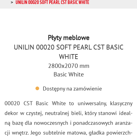
UNILIN 00020 SOFT PEARL CST BASIC WHITE
Płyty meblowe
UNILIN 00020 SOFT PEARL CST BASIC
WHITE
2800x2070 mm
Basic White
Dostępny na zamówienie
00020 CST Basic White to uni­wer­sal­ny, kla­sycz­ny
dekor w czy­stej, neu­tral­nej bieli, który sta­no­wi ide­al­
ną bazę dla no­wo­cze­snych i po­nad­cza­so­wych aran­ża­
cji wnętrz. Jego sub­tel­nie ma­to­wa, gład­ka po­wierzch­