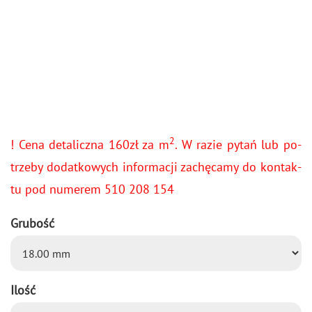
2
! Cena de­ta­licz­na 160zł za m
. W razie pytań lub po­
trze­by do­dat­ko­wych in­for­ma­cji za­chę­ca­my do kon­tak­
tu pod nu­me­rem 510 208 154
Grubość
Ilość