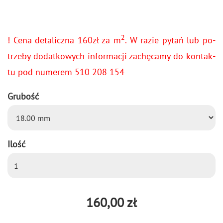
2
! Cena de­ta­licz­na 160zł za m
. W razie pytań lub po­
trze­by do­dat­ko­wych in­for­ma­cji za­chę­ca­my do kon­tak­
tu pod nu­me­rem 510 208 154
Grubość
Ilość
160,00 zł