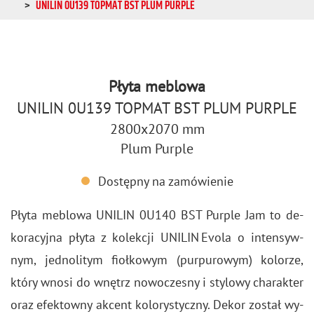
UNILIN 0U139 TOPMAT BST PLUM PURPLE
Płyta meblowa
UNILIN 0U139 TOPMAT BST PLUM PURPLE
2800x2070 mm
Plum Purple
Dostępny na zamówienie
Płyta me­blo­wa UNI­LIN 0U140 BST Pur­ple Jam to de­
ko­ra­cyj­na płyta z ko­lek­cji UNI­LIN Evola o in­ten­syw­
nym, jed­no­li­tym fioł­ko­wym (pur­pu­ro­wym) ko­lo­rze,
który wnosi do wnętrz no­wo­cze­sny i sty­lo­wy cha­rak­ter
oraz efek­tow­ny ak­cent ko­lo­ry­stycz­ny. Dekor zo­stał wy­