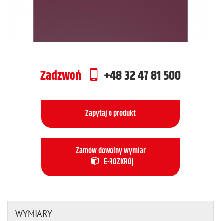
Zadzwoń
+48 32 47 81 500
Zapytaj o produkt
Zamów dowolny wymiar
E-ROZKRÓJ
WYMIARY