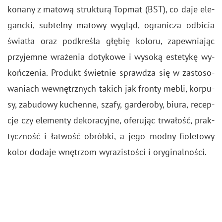
ko­na­ny z ma­to­wą struk­tu­rą Top­mat (BST), co daje ele­
ganc­ki, sub­tel­ny ma­to­wy wy­gląd, ogra­ni­cza od­bi­cia
świa­tła oraz pod­kre­śla głę­bię ko­lo­ru, za­pew­nia­jąc
przy­jem­ne wra­że­nia do­ty­ko­we i wy­so­ką es­te­ty­kę wy­
koń­cze­nia. Pro­dukt świet­nie spraw­dza się w za­sto­so­
wa­niach we­wnętrz­nych ta­kich jak fron­ty mebli, kor­pu­
sy, za­bu­do­wy ku­chen­ne, szafy, gar­de­ro­by, biura, re­cep­
cje czy ele­men­ty de­ko­ra­cyj­ne, ofe­ru­jąc trwa­łość, prak­
tycz­ność i ła­twość ob­rób­ki, a jego modny fio­le­to­wy
kolor do­da­je wnę­trzom wy­ra­zi­sto­ści i ory­gi­nal­no­ści.