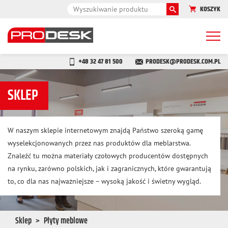
KOSZYK
Togg
navi
+48 32 47 81 500
PRODESK@PRODESK.COM.PL
SKLEP
W naszym sklepie internetowym znajdą Państwo szeroką gamę
wyselekcjonowanych przez nas produktów dla meblarstwa.
Znaleźć tu można materiały czołowych producentów dostępnych
na rynku, zarówno polskich, jak i zagranicznych, które gwarantują
to, co dla nas najważniejsze – wysoką jakość i świetny wygląd.
Sklep
Płyty meblowe