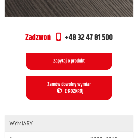
Zadzwoń
+48 32 47 81 500
Zapytaj o produkt
Zamów dowolny wymiar
E-ROZKRÓJ
WYMIARY