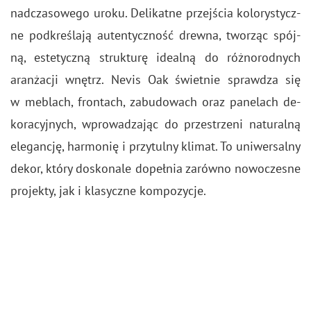
nad­cza­so­we­go uroku. De­li­kat­ne przej­ścia ko­lo­ry­stycz­
ne pod­kre­śla­ją au­ten­tycz­ność drew­na, two­rząc spój­
ną, es­te­tycz­ną struk­tu­rę ide­al­ną do róż­no­rod­nych
aran­ża­cji wnętrz. Nevis Oak świet­nie spraw­dza się
w me­blach, fron­tach, za­bu­do­wach oraz pa­ne­lach de­
ko­ra­cyj­nych, wpro­wa­dza­jąc do prze­strze­ni na­tu­ral­ną
ele­gan­cję, har­mo­nię i przy­tul­ny kli­mat. To uni­wer­sal­ny
dekor, który do­sko­na­le do­peł­nia za­rów­no no­wo­cze­sne
pro­jek­ty, jak i kla­sycz­ne kom­po­zy­cje.