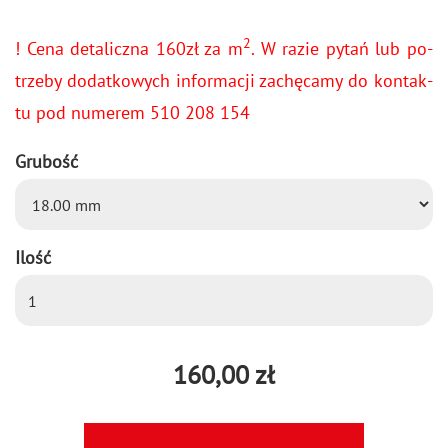
2
! Cena de­ta­licz­na 160zł za m
. W razie pytań lub po­
trze­by do­dat­ko­wych in­for­ma­cji za­chę­ca­my do kon­tak­
tu pod nu­me­rem 510 208 154
Grubość
Ilość
160,00 zł