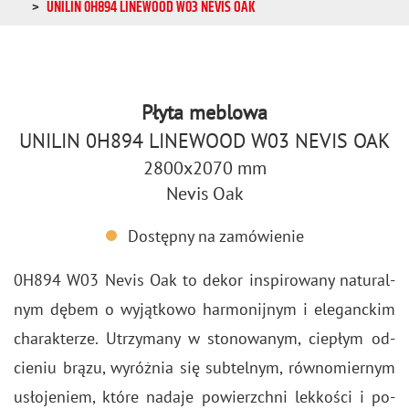
UNILIN 0H894 LINEWOOD W03 NEVIS OAK
Płyta meblowa
UNILIN 0H894 LINEWOOD W03 NEVIS OAK
2800x2070 mm
Nevis Oak
Dostępny na zamówienie
0H894 W03 Nevis Oak to dekor in­spi­ro­wa­ny na­tu­ral­
nym dębem o wy­jąt­ko­wo har­mo­nij­nym i ele­ganc­kim
cha­rak­te­rze. Utrzy­ma­ny w sto­no­wa­nym, cie­płym od­
cie­niu brązu, wy­róż­nia się sub­tel­nym, rów­no­mier­nym
usło­je­niem, które na­da­je po­wierzch­ni lek­ko­ści i po­