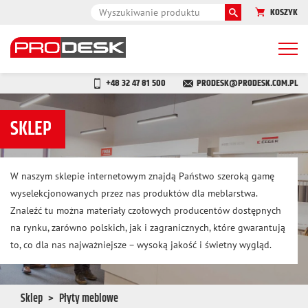
KOSZYK
Togg
navi
+48 32 47 81 500
PRODESK@PRODESK.COM.PL
SKLEP
W naszym sklepie internetowym znajdą Państwo szeroką gamę
wyselekcjonowanych przez nas produktów dla meblarstwa.
Znaleźć tu można materiały czołowych producentów dostępnych
na rynku, zarówno polskich, jak i zagranicznych, które gwarantują
to, co dla nas najważniejsze – wysoką jakość i świetny wygląd.
Sklep
Płyty meblowe