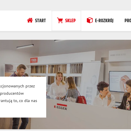
START
SKLEP
E-ROZKRÓJ
PR
kcjonowanych przez
h producentów
antują to, co dla nas