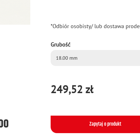
*Od­biór oso­bi­sty/ lub do­sta­wa pro­de
Grubość
249,52 zł
500
Zapytaj o produkt