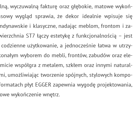
l­ną, wy­czu­wal­ną fak­tu­rę oraz głę­bo­kie, ma­to­we wy­koń­
cza­so­wy wy­gląd spra­wia, że dekor ide­al­nie wpi­su­je się
n­dy­naw­skie i kla­sycz­ne, na­da­jąc me­blom, fron­tom i za­
wierzch­nia ST7 łączy es­te­ty­kę z funk­cjo­nal­no­ścią – jest
 i co­dzien­ne użyt­ko­wa­nie, a jed­no­cze­śnie łatwa w utrzy­
sko­na­łym wy­bo­rem do mebli, fron­tów, za­bu­dów oraz ele­
mi­cie współ­gra z me­ta­lem, szkłem oraz in­ny­mi na­tu­ral­
­mi, umoż­li­wia­jąc two­rze­nie spój­nych, sty­lo­wych kom­po­
for­ma­tach płyt EGGER za­pew­nia wy­go­dę pro­jek­to­wa­nia,
­so­we wy­koń­cze­nie wnętrz.