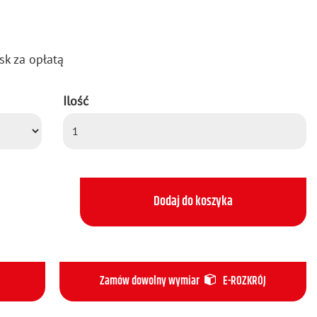
sk za opła­tą
Ilość
Dodaj do koszyka
Zamów dowolny wymiar
E-ROZKRÓJ