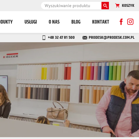
KOSZYK
ODUKTY
USŁUGI
O NAS
BLOG
KONTAKT
+48 32 47 81 500
PRODESK@PRODESK.COM.PL