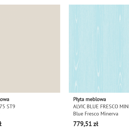
lowa
Płyta meblowa
75 ST9
ALVIC BLUE FRESCO MI
Blue Fresco Minerva
ł
779,51 zł