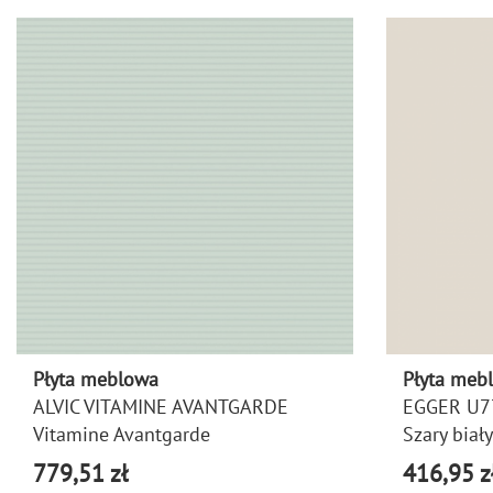
Płyta meblowa
Płyta meb
ALVIC VITAMINE AVANTGARDE
EGGER U7
Vitamine Avantgarde
Szary biały
779,51 zł
416,95 z