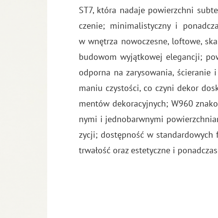
ST7, która na­da­je po­wierzch­ni sub­te
cze­nie; mi­ni­ma­li­stycz­ny i po­nad­
w wnę­trza no­wo­cze­sne, lo­fto­we, ska
bu­do­wom wy­jąt­ko­wej ele­gan­cji; po­
od­por­na na za­ry­so­wa­nia, ście­ra­nie
ma­niu czy­sto­ści, co czyni dekor do­
men­tów de­ko­ra­cyj­nych; W960 zna­ko­
ny­mi i jed­no­barw­ny­mi po­wierzch­nia
zy­cji; do­stęp­ność w stan­dar­do­wych 
trwa­łość oraz es­te­tycz­ne i po­nad­cza