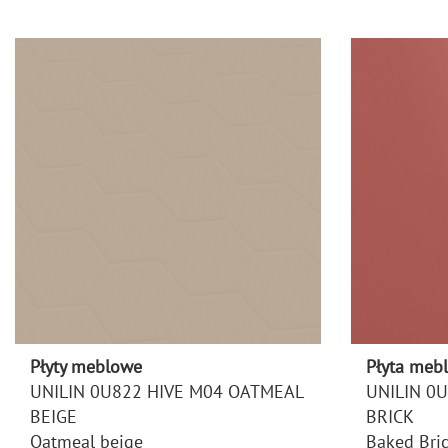
Płyty meblowe
Płyta meb
UNILIN 0U822 HIVE M04 OATMEAL
UNILIN 0
BEIGE
BRICK
Oatmeal beige
Baked Bri