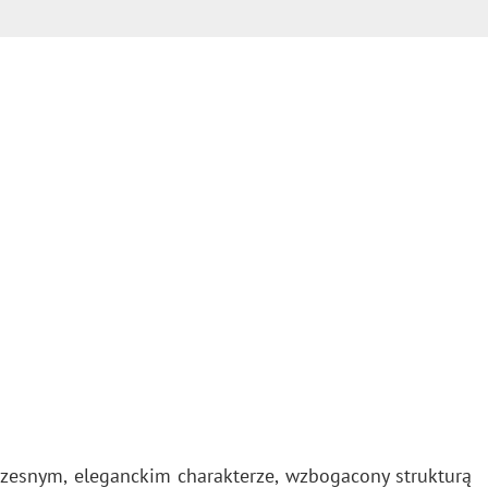
ym, ele­ganc­kim cha­rak­te­rze, wzbo­ga­co­ny struk­tu­rą