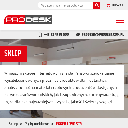
KOSZYK
Togg
navi
+48 32 47 81 500
PRODESK@PRODESK.COM.PL
SKLEP
W naszym sklepie internetowym znajdą Państwo szeroką gamę
wyselekcjonowanych przez nas produktów dla meblarstwa.
Znaleźć tu można materiały czołowych producentów dostępnych
na rynku, zarówno polskich, jak i zagranicznych, które gwarantują
to, co dla nas najważniejsze – wysoką jakość i świetny wygląd.
Sklep
Płyty meblowe
EGGER U750 ST9