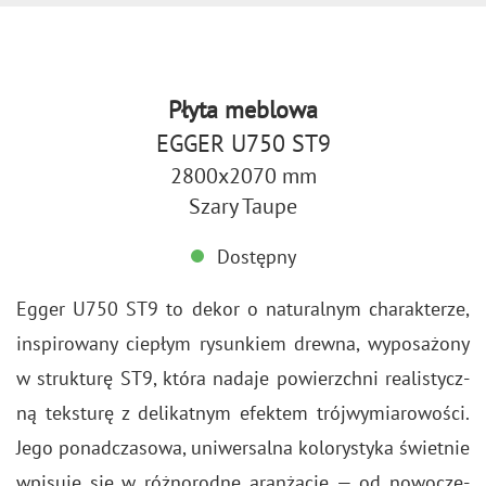
Płyta meblowa
EGGER U750 ST9
2800x2070 mm
Szary Taupe
Dostępny
Egger U750 ST9 to dekor o na­tu­ral­nym cha­rak­te­rze,
in­spi­ro­wa­ny cie­płym ry­sun­kiem drew­na, wy­po­sa­żo­ny
w struk­tu­rę ST9, która na­da­je po­wierzch­ni re­ali­stycz­
ną tek­stu­rę z de­li­kat­nym efek­tem trój­wy­mia­ro­wo­ści.
Jego po­nad­cza­so­wa, uni­wer­sal­na ko­lo­ry­sty­ka świet­nie
wpi­su­je się w róż­no­rod­ne aran­ża­cje — od no­wo­cze­