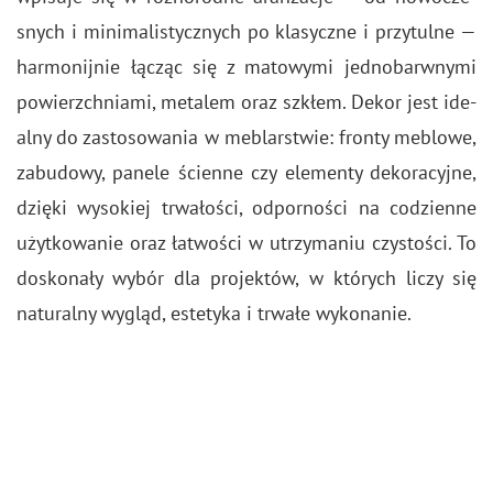
snych i mi­ni­ma­li­stycz­nych po kla­sycz­ne i przy­tul­ne —
har­mo­nij­nie łą­cząc się z ma­to­wy­mi jed­no­barw­ny­mi
po­wierzch­nia­mi, me­ta­lem oraz szkłem. Dekor jest ide­
al­ny do za­sto­so­wa­nia w me­blar­stwie: fron­ty me­blo­we,
za­bu­do­wy, pa­ne­le ścien­ne czy ele­men­ty de­ko­ra­cyj­ne,
dzię­ki wy­so­kiej trwa­ło­ści, od­por­no­ści na co­dzien­ne
użyt­ko­wa­nie oraz ła­two­ści w utrzy­ma­niu czy­sto­ści. To
do­sko­na­ły wybór dla pro­jek­tów, w któ­rych liczy się
na­tu­ral­ny wy­gląd, es­te­ty­ka i trwa­łe wy­ko­na­nie.