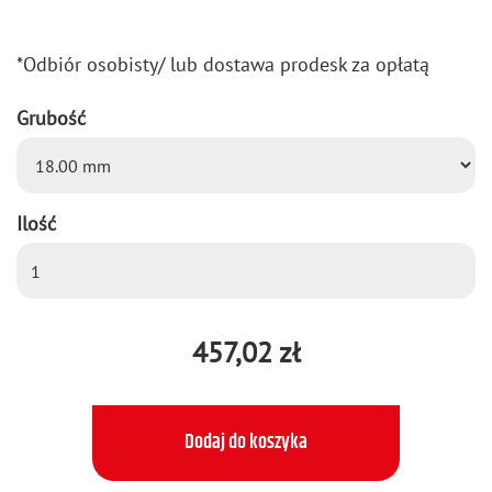
*Od­biór oso­bi­sty/ lub do­sta­wa pro­desk za opła­tą
Grubość
Ilość
457,02 zł
Dodaj do koszyka