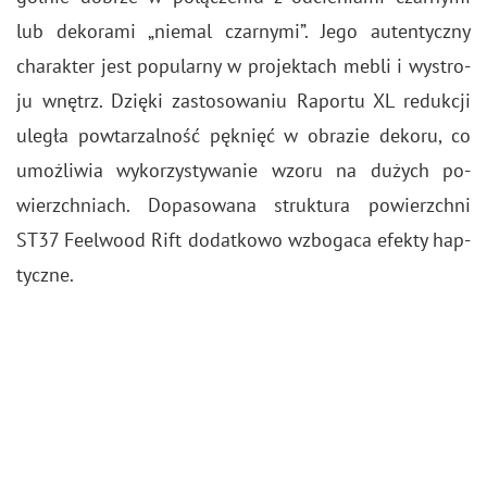
lub de­ko­ra­mi „nie­mal czar­ny­mi”. Jego au­ten­tycz­ny
cha­rak­ter jest po­pu­lar­ny w pro­jek­tach mebli i wy­stro­
ju wnętrz. Dzię­ki za­sto­so­wa­niu Ra­por­tu XL re­duk­cji
ule­gła po­wta­rzal­ność pęk­nięć w ob­ra­zie de­ko­ru, co
umoż­li­wia wy­ko­rzy­sty­wa­nie wzoru na du­żych po­
wierzch­niach. Do­pa­so­wa­na struk­tu­ra po­wierzch­ni
ST37 Fe­el­wo­od Rift do­dat­ko­wo wzbo­ga­ca efek­ty hap­
tycz­ne.