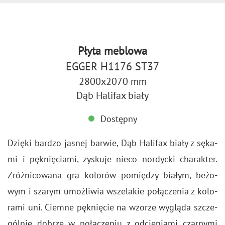
Płyta meblowa
EGGER H1176 ST37
2800x2070 mm
Dąb Halifax biały
Dostępny
Dzię­ki bar­dzo ja­snej bar­wie, Dąb Ha­li­fax biały z sę­ka­
mi i pęk­nię­cia­mi, zy­sku­je nieco nor­dyc­ki cha­rak­ter.
Zróż­ni­co­wa­na gra ko­lo­rów po­mię­dzy bia­łym, be­żo­
wym i sza­rym umoż­li­wia wsze­la­kie po­łą­cze­nia z ko­lo­
ra­mi uni. Ciem­ne pęk­nię­cie na wzo­rze wy­glą­da szcze­
gól­nie do­brze w po­łą­cze­niu z od­cie­nia­mi czar­ny­mi