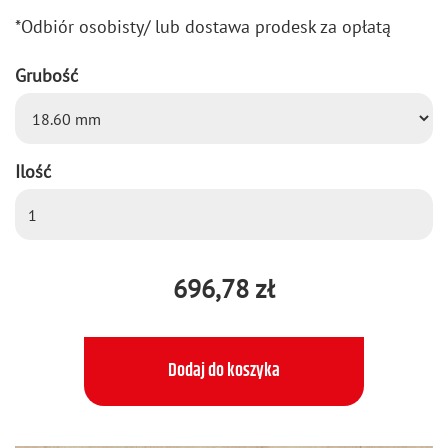
*Od­biór oso­bi­sty/ lub do­sta­wa pro­desk za opła­tą
Grubość
Ilość
696,78 zł
Dodaj do koszyka