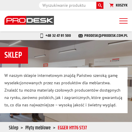
KOSZYK
Togg
navi
+48 32 47 81 500
PRODESK@PRODESK.COM.PL
SKLEP
W naszym sklepie internetowym znajdą Państwo szeroką gamę
wyselekcjonowanych przez nas produktów dla meblarstwa.
Znaleźć tu można materiały czołowych producentów dostępnych
na rynku, zarówno polskich, jak i zagranicznych, które gwarantują
to, co dla nas najważniejsze – wysoką jakość i świetny wygląd.
Sklep
Płyty meblowe
EGGER H1176 ST37