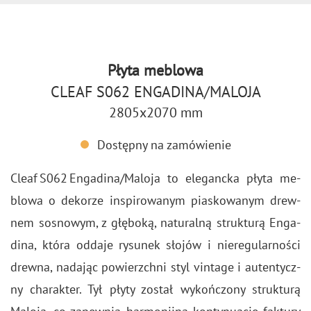
Płyta meblowa
CLEAF S062 ENGADINA/MALOJA
2805x2070 mm
Dostępny na zamówienie
Cleaf S062 En­ga­di­na/Ma­lo­ja to ele­ganc­ka płyta me­
blo­wa o de­ko­rze in­spi­ro­wa­nym pia­sko­wa­nym drew­
nem so­sno­wym, z głę­bo­ką, na­tu­ral­ną struk­tu­rą En­ga­
di­na, która od­da­je ry­su­nek sło­jów i nie­re­gu­lar­no­ści
drew­na, na­da­jąc po­wierzch­ni styl vin­ta­ge i au­ten­tycz­
ny cha­rak­ter. Tył płyty zo­stał wy­koń­czo­ny struk­tu­rą