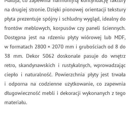
Ma­lo­ja, co za­pew­nia har­mo­nij­ną kon­ty­nu­ację fak­tu­ry
na dru­giej stro­nie. Dzię­ki pio­no­wej orien­ta­cji tek­stu­ry
płyta pre­zen­tu­je spój­ny i schlud­ny wy­gląd, ide­al­ny do
fron­tów me­blo­wych, kor­pu­sów czy pa­ne­li ścien­nych.
Do­stęp­na jest na rdze­niu płyty wió­ro­wej lub MDF,
w for­ma­tach 2800 × 2070 mm i gru­bo­ściach od 8 do
38 mm. Dekor S062 do­sko­na­le pa­su­je do wnętrz
retro, skan­dy­naw­skich i ru­sty­kal­nych, wpro­wa­dza­jąc
cie­pło i na­tu­ral­ność. Po­wierzch­nia płyty jest trwa­ła
i od­por­na na co­dzien­ne użyt­ko­wa­nie, co za­pew­nia
dłu­go­wiecz­ność mebli i de­ko­ra­cji wy­ko­na­nych z tego
ma­te­ria­łu.