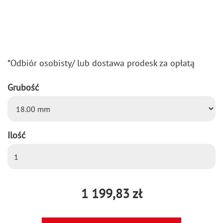
*Od­biór oso­bi­sty/ lub do­sta­wa pro­desk za opła­tą
Grubość
Ilość
1 199,83 zł