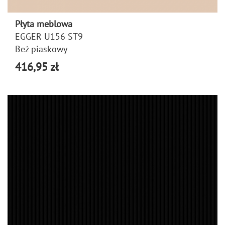
Płyta meblowa
EGGER U156 ST9
Beż piaskowy
416,95 zł