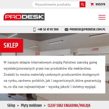
KOSZYK
Togg
navi
+48 32 47 81 500
PRODESK@PRODESK.COM.PL
SKLEP
W naszym sklepie internetowym znajdą Państwo szeroką gamę
wyselekcjonowanych przez nas produktów dla meblarstwa.
Znaleźć tu można materiały czołowych producentów dostępnych
na rynku, zarówno polskich, jak i zagranicznych, które gwarantują
to, co dla nas najważniejsze – wysoką jakość i świetny wygląd.
Sklep
Płyty meblowe
CLEAF S062 ENGADINA/MALOJA