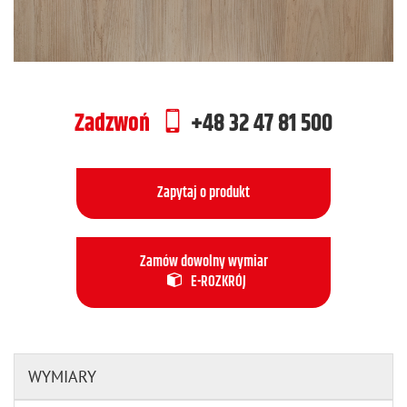
Zadzwoń
+48 32 47 81 500
Zapytaj o produkt
Zamów dowolny wymiar
E-ROZKRÓJ
WYMIARY