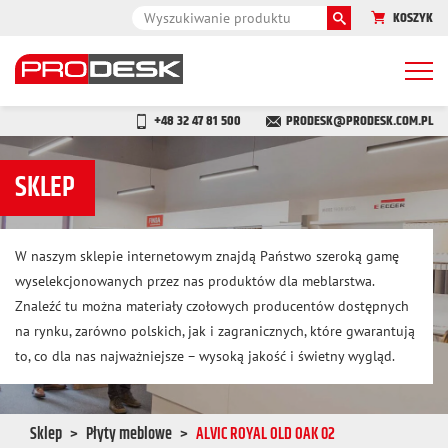
KOSZYK
Togg
navi
+48 32 47 81 500
PRODESK@PRODESK.COM.PL
SKLEP
W naszym sklepie internetowym znajdą Państwo szeroką gamę
wyselekcjonowanych przez nas produktów dla meblarstwa.
Znaleźć tu można materiały czołowych producentów dostępnych
na rynku, zarówno polskich, jak i zagranicznych, które gwarantują
to, co dla nas najważniejsze – wysoką jakość i świetny wygląd.
Sklep
Płyty meblowe
ALVIC ROYAL OLD OAK 02