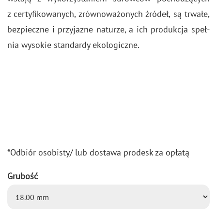
z cer­ty­fi­ko­wa­nych, zrów­no­wa­żo­nych źró­deł, są trwa­łe,
bez­piecz­ne i przy­ja­zne na­tu­rze, a ich pro­duk­cja speł­
nia wy­so­kie stan­dar­dy eko­lo­gicz­ne.
*Od­biór oso­bi­sty/ lub do­sta­wa pro­desk za opła­tą
Grubość