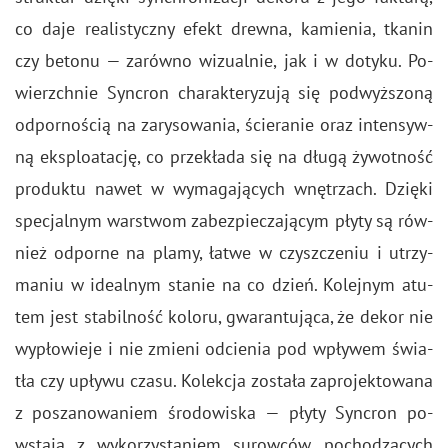
co daje re­ali­stycz­ny efekt drew­na, ka­mie­nia, tka­nin
czy be­to­nu — za­rów­no wi­zu­al­nie, jak i w do­ty­ku. Po­
wierzch­nie Syn­cron cha­rak­te­ry­zu­ją się pod­wyż­szo­ną
od­por­no­ścią na za­ry­so­wa­nia, ście­ra­nie oraz in­ten­syw­
ną eks­plo­ata­cję, co prze­kła­da się na długą ży­wot­ność
pro­duk­tu nawet w wy­ma­ga­ją­cych wnę­trzach. Dzię­ki
spe­cjal­nym war­stwom za­bez­pie­cza­ją­cym płyty są rów­
nież od­por­ne na plamy, łatwe w czysz­cze­niu i utrzy­
ma­niu w ide­al­nym sta­nie na co dzień. Ko­lej­nym atu­
tem jest sta­bil­ność ko­lo­ru, gwa­ran­tu­ją­ca, że dekor nie
wy­pło­wie­je i nie zmie­ni od­cie­nia pod wpły­wem świa­
tła czy upły­wu czasu. Ko­lek­cja zo­sta­ła za­pro­jek­to­wa­na
z po­sza­no­wa­niem śro­do­wi­ska — płyty Syn­cron po­
wsta­ją z wy­ko­rzy­sta­niem su­row­ców po­cho­dzą­cych