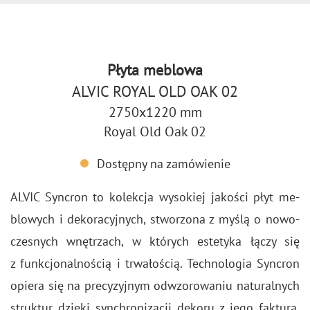
Płyta meblowa
ALVIC ROYAL OLD OAK 02
2750x1220 mm
Royal Old Oak 02
Dostępny na zamówienie
ALVIC Syn­cron to ko­lek­cja wy­so­kiej ja­ko­ści płyt me­
blo­wych i de­ko­ra­cyj­nych, stwo­rzo­na z myślą o no­wo­
cze­snych wnę­trzach, w któ­rych es­te­ty­ka łączy się
z funk­cjo­nal­no­ścią i trwa­ło­ścią. Tech­no­lo­gia Syn­cron
opie­ra się na pre­cy­zyj­nym od­wzo­ro­wa­niu na­tu­ral­nych
struk­tur dzię­ki syn­chro­ni­za­cji de­ko­ru z jego fak­tu­rą,